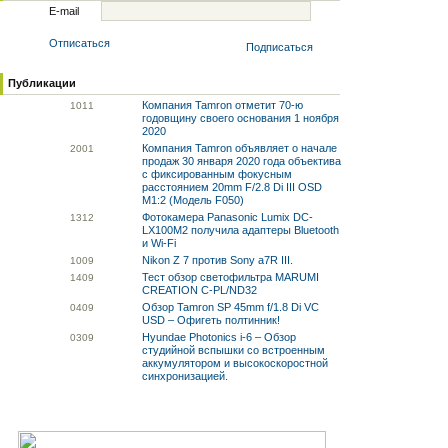
E-mail
Отписаться
Подписаться
Публикации
Компания Tamron отметит 70-ю
10
11
годовщину своего основания 1 ноября
2020
Компания Tamron объявляет о начале
20
01
продаж 30 января 2020 года объектива
с фиксированным фокусным
расстоянием 20mm F/2.8 Di III OSD
M1:2 (Модель F050)
Фотокамера Panasonic Lumix DC-
13
12
LX100M2 получила адаптеры Bluetooth
и Wi-Fi
Nikon Z 7 против Sony a7R III.
10
09
Тест обзор светофильтра MARUMI
14
09
CREATION C-PL/ND32
Обзор Tamron SP 45mm f/1.8 Di VC
04
09
USD – Офигеть полтинник!
Hyundae Photonics i-6 – Обзор
03
09
студийной вспышки со встроенным
аккумулятором и высокоскоростной
синхронизацией.