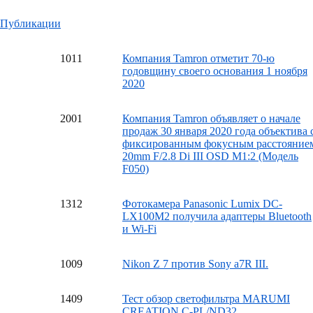
Публикации
10
11
Компания Tamron отметит 70-ю
годовщину своего основания 1 ноября
2020
20
01
Компания Tamron объявляет о начале
продаж 30 января 2020 года объектива 
фиксированным фокусным расстояние
20mm F/2.8 Di III OSD M1:2 (Модель
F050)
13
12
Фотокамера Panasonic Lumix DC-
LX100M2 получила адаптеры Bluetooth
и Wi-Fi
10
09
Nikon Z 7 против Sony a7R III.
14
09
Тест обзор светофильтра MARUMI
CREATION C-PL/ND32