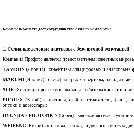
Какие возможности дает сотрудничество с нашей компанией?
1. Солидные деловые партнеры с безупречной репутацией.
Компания Профото является представителем известных миров
T
AMRON
(Япония)
-
объективы для цифровых и аналоговых ф
MARUMI
(Япония)
-
светофильтры, конвертеры, бленды и акс
SLIK
(Япония)
-
профессиональные и любительские фото и ви
PHOTEX
(Китай)
-
штативы, стойки, отражатели, фоны, п
оптики и аксессуары;
HYUNDAE
PHOTONICS
(Корея)
-
высококлассное студийное 
WEIFENG
(Китай)
-
штативы, стойки, подвесные системы для 