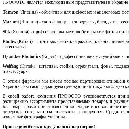
ПРОФОТО является эксклюзивным представителем в Украине 
Tamron
(Япония)
-
объективы для цифровых и аналоговых фото
Marumi
(Япония)
-
светофильтры, конвертеры, бленды и аксес
Slik
(Япония)
-
профессиональные и любительские фото и виде
Photex
(Китай)
-
штативы, стойки, отражатели, фоны, подвесн
аксессуары;
Hyundae
Photonics
(Корея)
-
профессиональные студийные вспы
Weifeng
(Китай)
-
штативы, стойки, отражатели, фоны, подвес
и аксессуары.
С этими фирмами мы имеем тесные партнерские отношения.
Украины, мы сами формируем ценовую политику, выгодную как 
В своей работе компания ПРОФОТО руководствуется принц
расширению ассортимента представляемых товаров и улучше
Благодаря грамотной и взвешенной маркетинговой политик
дилерская сеть, которая постоянно расширяется. Среди н
известные фотографы Украины.
Присоединяйтесь к кругу наших партнеров!