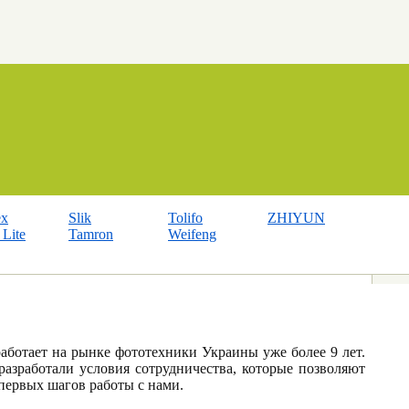
ex
Slik
Tolifo
ZHIYUN
Lite
Tamron
Weifeng
ботает на рынке фототехники Украины уже более 9 лет.
азработали условия сотрудничества, которые позволяют
первых шагов работы с нами.