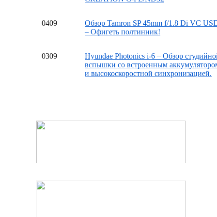
04
09
Обзор Tamron SP 45mm f/1.8 Di VC US
– Офигеть полтинник!
03
09
Hyundae Photonics i-6 – Обзор студийно
вспышки со встроенным аккумуляторо
и высокоскоростной синхронизацией.