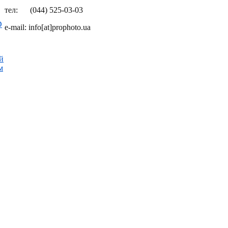
тел: (044) 525-03-03
D
e-mail: info[at]prophoto.ua
й
м