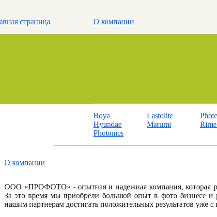
авная страница
О компании
Boya
Lastolite
Phot
Hyundae
Marumi
Rime 
Photonics
О компании
ООО «ПРОФОТО» - опытная и надежная компания, которая ра
За это время мы приобрели большой опыт в фото бизнесе и р
нашим партнерам достигать положительных результатов уже с 