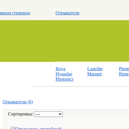
авная страница
Отражатели
Boya
Lastolite
Phot
Hyundae
Marumi
Rime 
Photonics
Отражатели (6)
Сортировка: