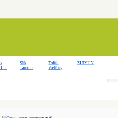
ex
Slik
Tolifo
ZHIYUN
Lite
Tamron
Weifeng