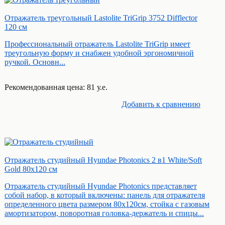
Отражатель треугольный Lastolite TriGrip 3752 Difflector
120 см
Профессиональный отражатель Lastolite TriGrip имеет
треугольную форму и снабжен удобной эргономичной
ручкой. Основн...
Рекомендованная цена: 81 у.е.
Добавить к cравнению
Отражатель студийный Hyundae Photonics 2 в1 White/Soft
Gold 80х120 см
Отражатель студийный Hyundae Photonics представляет
собой набор, в который включены: панель для отражателя
определенного цвета размером 80x120см, стойка с газовым
амортизатором, поворотная головка-держатель и спицы...