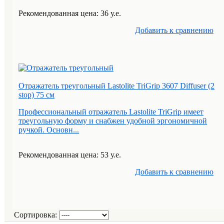
Рекомендованная цена: 36 у.е.
Добавить к cравнению
Отражатель треугольный Lastolite TriGrip 3607 Diffuser (2
stop) 75 см
Профессиональный отражатель Lastolite TriGrip имеет
треугольную форму и снабжен удобной эргономичной
ручкой. Основн...
Рекомендованная цена: 53 у.е.
Добавить к cравнению
Сортировка: