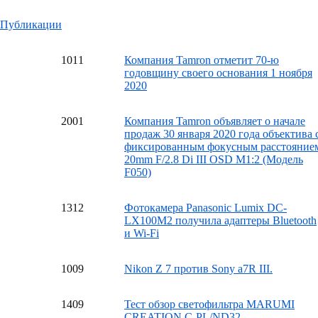
Публикации
10
11
Компания Tamron отметит 70-ю
годовщину своего основания 1 ноября
2020
20
01
Компания Tamron объявляет о начале
продаж 30 января 2020 года объектива 
фиксированным фокусным расстояние
20mm F/2.8 Di III OSD M1:2 (Модель
F050)
13
12
Фотокамера Panasonic Lumix DC-
LX100M2 получила адаптеры Bluetooth
и Wi-Fi
10
09
Nikon Z 7 против Sony a7R III.
14
09
Тест обзор светофильтра MARUMI
CREATION C-PL/ND32