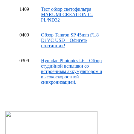
14
09
Тест обзор светофильтра
MARUMI CREATION C-
PL/ND32
04
09
Обзор Tamron SP 45mm f/1.8
Di VC USD – Офигеть
полтинник!
03
09
Hyundae Photonics i-6 – Обзор
студийной вспышки со
встроенным аккумулятором и
высокоскоростной
синхронизацией.