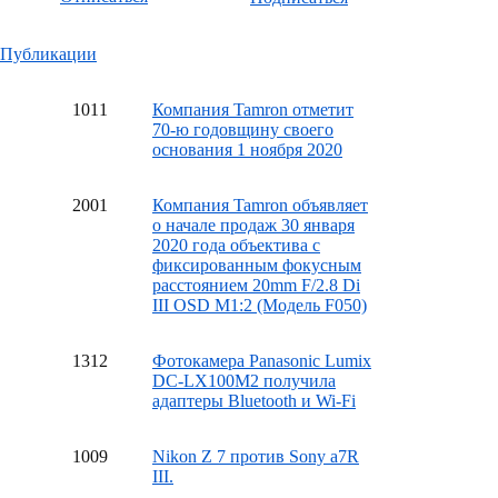
Публикации
10
11
Компания Tamron отметит
70-ю годовщину своего
основания 1 ноября 2020
20
01
Компания Tamron объявляет
о начале продаж 30 января
2020 года объектива с
фиксированным фокусным
расстоянием 20mm F/2.8 Di
III OSD M1:2 (Модель F050)
13
12
Фотокамера Panasonic Lumix
DC-LX100M2 получила
адаптеры Bluetooth и Wi-Fi
10
09
Nikon Z 7 против Sony a7R
III.