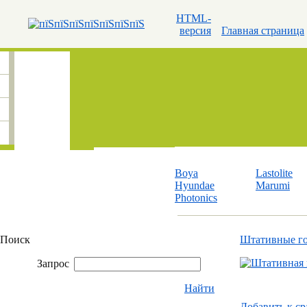
HTML-
версия
Главная страница
Boya
Lastolite
Hyundae
Marumi
Photonics
Поиск
Штативные г
Запрос
Найти
Добавить к c