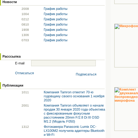
Новости
График работы
20
08
График работы
10
04
График работы
02
12
График работы
08
10
График работы
19
08
График работы
13
06
График работы
07
03
Расссылка
E-mail
Отписаться
Подписаться
Публикации
Компания Tamron отметит 70-ю
10
11
годовщину своего основания 1 ноября
2020
Компания Tamron объявляет о начале
20
01
продаж 30 января 2020 года объектива
с фиксированным фокусным
расстоянием 20mm F/2.8 Di III OSD
M1:2 (Модель F050)
Фотокамера Panasonic Lumix DC-
13
12
LX100M2 получила адаптеры Bluetooth
и Wi-Fi