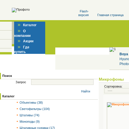
Flash-
версия
Главная страница
»
Каталог
»
О
компании
»
Акции
»
Где
купить
Boya
Hyun
Photo
Поиск
Микрофоны
Запрос
Сортировка:
Найти
Каталог
Объективы (38)
Светофильтры (104)
Штативы (74)
Моноподы (9)
Штативные головки (17)