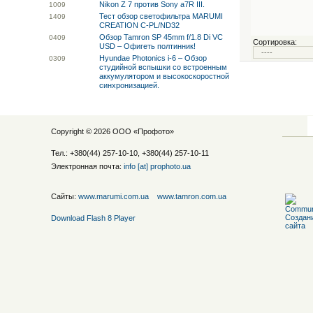
Nikon Z 7 против Sony a7R III.
10
09
Тест обзор светофильтра MARUMI
14
09
CREATION C-PL/ND32
Обзор Tamron SP 45mm f/1.8 Di VC
04
09
Сортировка:
USD – Офигеть полтинник!
Hyundae Photonics i-6 – Обзор
03
09
студийной вспышки со встроенным
аккумулятором и высокоскоростной
синхронизацией.
Copyright © 2026 ООО «
Профото
»
Тел.: +380(44) 257-10-10, +380(44) 257-10-11
Электронная почта:
info [at] prophoto.ua
Сайты:
www.marumi.com.ua
www.tamron.com.ua
Download Flash 8 Player