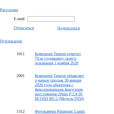
Расссылка
E-mail
Отписаться
Подписаться
Публикации
10
11
Компания Tamron отметит
70-ю годовщину своего
основания 1 ноября 2020
20
01
Компания Tamron объявляет
о начале продаж 30 января
2020 года объектива с
фиксированным фокусным
расстоянием 20mm F/2.8 Di
III OSD M1:2 (Модель F050)
13
12
Фотокамера Panasonic Lumix