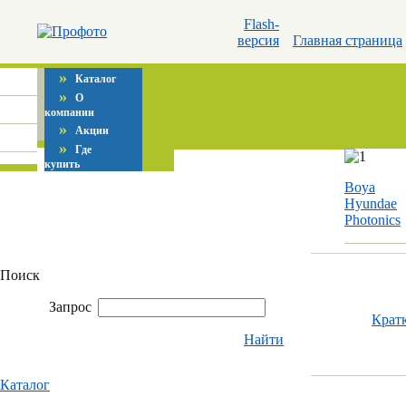
Flash-
версия
Главная страница
»
Каталог
»
О
компании
»
Акции
»
Где
купить
Boya
Hyundae
Photonics
Поиск
Запрос
Крат
Найти
Каталог