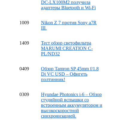
DC-LX100M2 получила
адаптеры Bluetooth и Wi-Fi
10
09
Nikon Z 7 против Sony a7R
III.
14
09
Тест обзор светофильтра
MARUMI CREATION C-
PL/ND32
04
09
Обзор Tamron SP 45mm f/1.8
Di VC USD – Офигеть
полтинник!
03
09
Hyundae Photonics i-6 – Обзор
студийной вспышки со
встроенным аккумулятором и
высокоскоростной
синхронизацией.