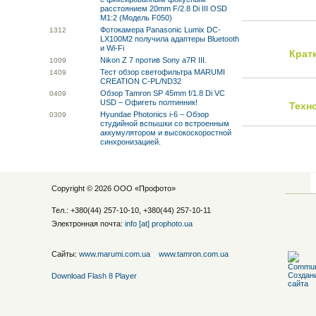
расстоянием 20mm F/2.8 Di III OSD
M1:2 (Модель F050)
Фотокамера Panasonic Lumix DC-
13
12
LX100M2 получила адаптеры Bluetooth
и Wi-Fi
Крат
Nikon Z 7 против Sony a7R III.
10
09
Тест обзор светофильтра MARUMI
14
09
CREATION C-PL/ND32
Обзор Tamron SP 45mm f/1.8 Di VC
04
09
USD – Офигеть полтинник!
Техн
Hyundae Photonics i-6 – Обзор
03
09
студийной вспышки со встроенным
аккумулятором и высокоскоростной
синхронизацией.
Copyright © 2026 ООО «
Профото
»
Тел.: +380(44) 257-10-10, +380(44) 257-10-11
Электронная почта:
info [at] prophoto.ua
Сайты:
www.marumi.com.ua
www.tamron.com.ua
Download Flash 8 Player