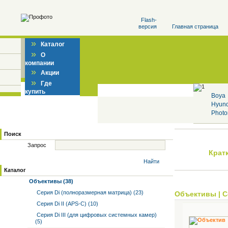
Flash-
версия
Главная страница
»
Каталог
»
О
компании
»
Акции
»
Где
купить
Boya
Hyun
Photo
Поиск
Запрос
Крат
Найти
Каталог
Объективы (38)
Серия Di (полноразмерная матрица) (23)
Объективы
|
С
Серия Di II (APS-C) (10)
Серия Di III (для цифровых системных камер)
(5)