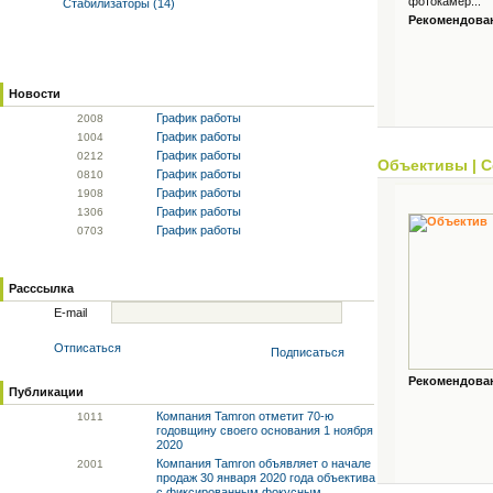
фотокамер...
Стабилизаторы (14)
Рекомендованн
Новости
График работы
20
08
График работы
10
04
График работы
02
12
Объективы
|
С
График работы
08
10
График работы
19
08
График работы
13
06
График работы
07
03
Расссылка
E-mail
Отписаться
Подписаться
Рекомендованн
Публикации
Компания Tamron отметит 70-ю
10
11
годовщину своего основания 1 ноября
2020
Компания Tamron объявляет о начале
20
01
продаж 30 января 2020 года объектива
с фиксированным фокусным