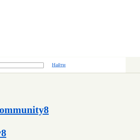
Найти
ommunity8
y8