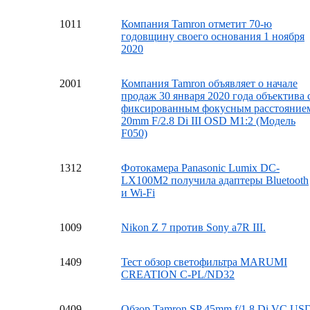
10
11
Компания Tamron отметит 70-ю
годовщину своего основания 1 ноября
2020
20
01
Компания Tamron объявляет о начале
продаж 30 января 2020 года объектива 
фиксированным фокусным расстояние
20mm F/2.8 Di III OSD M1:2 (Модель
F050)
13
12
Фотокамера Panasonic Lumix DC-
LX100M2 получила адаптеры Bluetooth
и Wi-Fi
10
09
Nikon Z 7 против Sony a7R III.
14
09
Тест обзор светофильтра MARUMI
CREATION C-PL/ND32
04
09
Обзор Tamron SP 45mm f/1.8 Di VC US