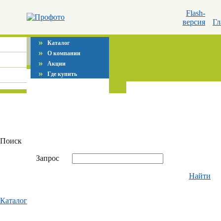
Flash-
версия
Гл
»
Каталог
»
О компании
»
Акции
»
Где купить
Поиск
Запрос
Найти
Каталог