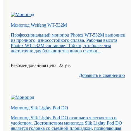
Монопод Weifeng WT-532M
Профессиональный монопод Photex WT-532M выполнен
из прочного, износостойкого сплава. Рабочая высота
Photex WT-532M составляет 156 см, что более чем
достаточно для большинства видов съемки...
Рекомендованная цена: 22 у.е.
Добавить к cравнению
Монопод Slik Lighty Pod DQ
Монопод Slik Lighty Pod DQ отличается легкостью и
удобством. Достоинством монопода Slik Lighty Pod DQ
является головка со съемной площадкой, позволяющая