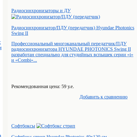
Радиосинхронизаторы и ДУ
Радиосинхронизатор/ПДУ (передатчик) Hyundae Photonics
Swing II
с
Профессиональный многоканальный передатчик/ПДУ
м
радиосинхронизатора HYUNDAE PHOTONICS Swing II
разработан специально для студийных вспышек серии «i»
и «Combi»...
Рекомендованная цена: 59 у.е.
Добавить к cравнению
Софтбоксы
D
Софтбокс стрип Hyundae Photonics 40х120 см