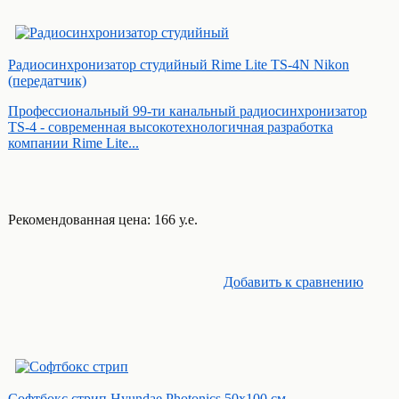
Радиосинхронизатор студийный Rime Lite TS-4N Nikon
(передатчик)
Профессиональный 99-ти канальный радиосинхронизатор
TS-4 - современная высокотехнологичная разработка
компании Rime Lite...
Рекомендованная цена: 166 у.е.
Добавить к cравнению
Софтбокс стрип Hyundae Photonics 50х100 см