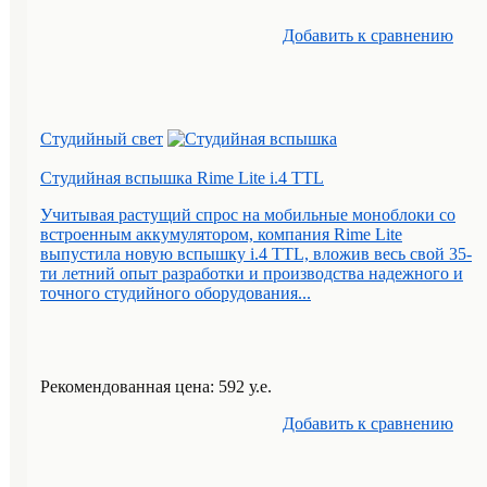
Добавить к cравнению
Студийный свет
Студийная вспышка Rime Lite i.4 TTL
Учитывая растущий спрос на мобильные моноблоки со
встроенным аккумулятором, компания Rime Lite
выпустила новую вспышку i.4 TTL, вложив весь свой 35-
ти летний опыт разработки и производства надежного и
точного студийного оборудования...
Рекомендованная цена: 592 у.е.
Добавить к cравнению