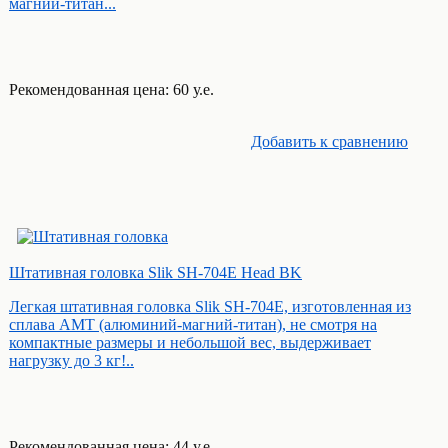
магний-титан...
Рекомендованная цена: 60 у.е.
Добавить к cравнению
Штативная головка Slik SH-704E Head BK
Легкая штативная головка Slik SH-704Е, изготовленная из
сплава АМТ (алюминий-магний-титан), не смотря на
компактные размеры и небольшой вес, выдерживает
нагрузку до 3 кг!..
Рекомендованная цена: 44 у.е.