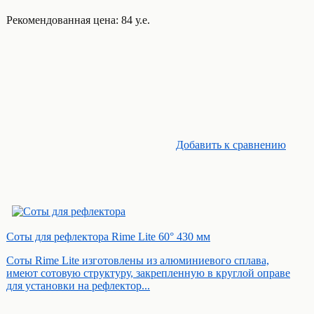
Рекомендованная цена: 84 у.е.
Добавить к cравнению
Соты для рефлектора Rime Lite 60° 430 мм
Соты Rime Lite изготовлены из алюминиевого сплава,
имеют сотовую структуру, закрепленную в круглой оправе
для установки на рефлектор...