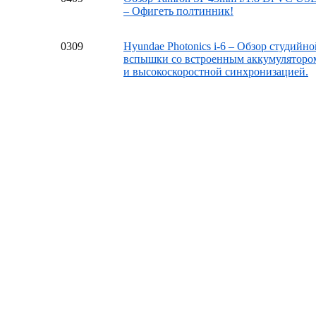
– Офигеть полтинник!
03
09
Hyundae Photonics i-6 – Обзор студийно
вспышки со встроенным аккумуляторо
и высокоскоростной синхронизацией.