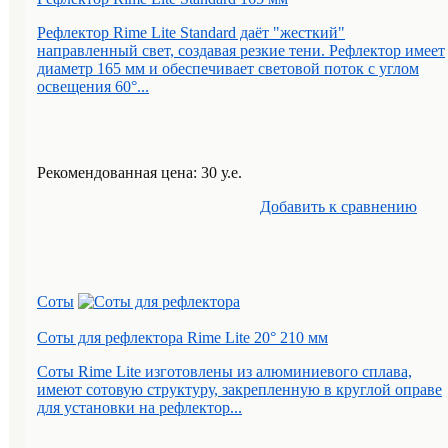
Рефлектор Rime Lite Standard даёт "жесткий"
направленный свет, создавая резкие тени. Рефлектор имеет
диаметр 165 мм и обеспечивает световой поток с углом
освещения 60°...
Рекомендованная цена: 30 у.е.
Добавить к cравнению
Соты
Соты для рефлектора Rime Lite 20° 210 мм
Соты Rime Lite изготовлены из алюминиевого сплава,
имеют сотовую структуру, закрепленную в круглой оправе
для установки на рефлектор...