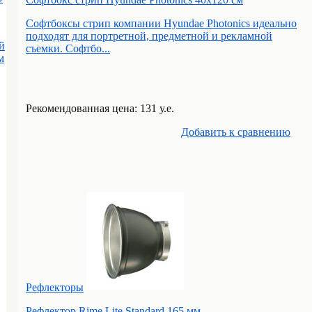
Софтбоксы стрип компании Hyundae Photonics идеально
подходят для портретной, предметной и рекламной
й
съемки. Софтбо...
м
Рекомендованная цена: 131 у.е.
Добавить к cравнению
Рефлекторы
Рефлектор Rime Lite Standard 165 мм