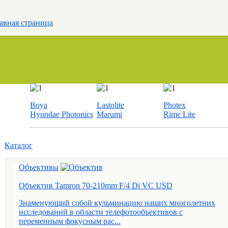
авная страница
Boya
Lastolite
Photex
Hyundae Photonics
Marumi
Rime Lite
Каталог
Объективы
Объектив Tamron 70-210mm F/4 Di VC USD
Знаменующий собой кульминацию наших многолетних
исследований в области телефотообъективов с
переменным фокусным рас...