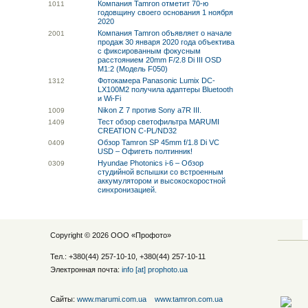
Компания Tamron отметит 70-ю
10
11
годовщину своего основания 1 ноября
2020
Компания Tamron объявляет о начале
20
01
продаж 30 января 2020 года объектива
с фиксированным фокусным
расстоянием 20mm F/2.8 Di III OSD
M1:2 (Модель F050)
Фотокамера Panasonic Lumix DC-
13
12
LX100M2 получила адаптеры Bluetooth
и Wi-Fi
Nikon Z 7 против Sony a7R III.
10
09
Тест обзор светофильтра MARUMI
14
09
CREATION C-PL/ND32
Обзор Tamron SP 45mm f/1.8 Di VC
04
09
USD – Офигеть полтинник!
Hyundae Photonics i-6 – Обзор
03
09
студийной вспышки со встроенным
аккумулятором и высокоскоростной
синхронизацией.
Copyright © 2026 ООО «
Профото
»
Тел.: +380(44) 257-10-10, +380(44) 257-10-11
Электронная почта:
info [at] prophoto.ua
Сайты:
www.marumi.com.ua
www.tamron.com.ua