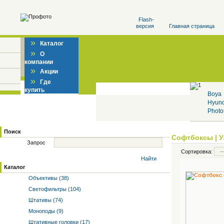
Flash-
версия
Главная страница
»
Каталог
»
О
компании
»
Акции
»
Где
купить
Boya
Hyun
Photo
Поиск
Софтбоксы
|
У
Запрос
Сортировка:
Найти
Каталог
Объективы (38)
Светофильтры (104)
Штативы (74)
Моноподы (9)
Штативные головки (17)