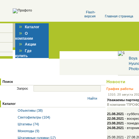
Flash-
версия
Главная страница
»
Каталог
»
О
компании
»
Акции
»
Где
купить
Boya
Hyun
Photo
Новости
Поиск
Запрос
График работы
13
10
, 20 августа 20
Найти
Уважаемы партне
Каталог
В компании "ПРОФО
Объективы (38)
21.08.2021
- суббот
Светофильтры (104)
22.08.2021
- воскре
23.08.2021
- понеде
Штативы (74)
24.08.2021
- вторни
Моноподы (9)
25.08.2021 - 27.08.
Штативные головки (17)