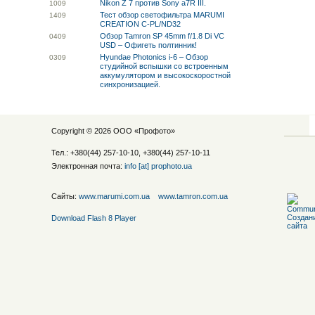
Nikon Z 7 против Sony a7R III.
10
09
Тест обзор светофильтра MARUMI
14
09
CREATION C-PL/ND32
Обзор Tamron SP 45mm f/1.8 Di VC
04
09
USD – Офигеть полтинник!
Hyundae Photonics i-6 – Обзор
03
09
студийной вспышки со встроенным
аккумулятором и высокоскоростной
синхронизацией.
Copyright © 2026 ООО «
Профото
»
Тел.: +380(44) 257-10-10, +380(44) 257-10-11
Электронная почта:
info [at] prophoto.ua
Сайты:
www.marumi.com.ua
www.tamron.com.ua
Download Flash 8 Player