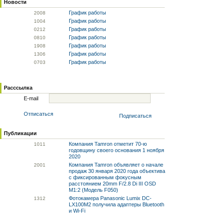
Новости
График работы
20
08
График работы
10
04
График работы
02
12
График работы
08
10
График работы
19
08
График работы
13
06
График работы
07
03
Расссылка
E-mail
Отписаться
Подписаться
Публикации
Компания Tamron отметит 70-ю
10
11
годовщину своего основания 1 ноября
2020
Компания Tamron объявляет о начале
20
01
продаж 30 января 2020 года объектива
с фиксированным фокусным
расстоянием 20mm F/2.8 Di III OSD
M1:2 (Модель F050)
Фотокамера Panasonic Lumix DC-
13
12
LX100M2 получила адаптеры Bluetooth
и Wi-Fi