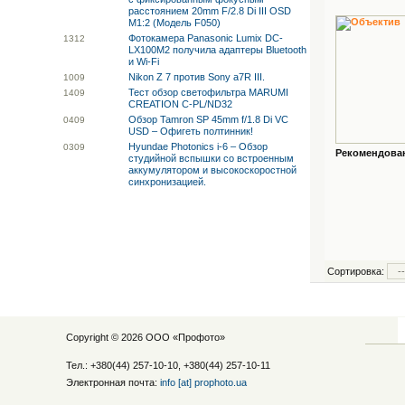
расстоянием 20mm F/2.8 Di III OSD
M1:2 (Модель F050)
Фотокамера Panasonic Lumix DC-
13
12
LX100M2 получила адаптеры Bluetooth
и Wi-Fi
Nikon Z 7 против Sony a7R III.
10
09
Тест обзор светофильтра MARUMI
14
09
CREATION C-PL/ND32
Обзор Tamron SP 45mm f/1.8 Di VC
04
09
USD – Офигеть полтинник!
Hyundae Photonics i-6 – Обзор
03
09
Рекомендованн
студийной вспышки со встроенным
аккумулятором и высокоскоростной
синхронизацией.
Сортировка:
Copyright © 2026 ООО «
Профото
»
Тел.: +380(44) 257-10-10, +380(44) 257-10-11
Электронная почта:
info [at] prophoto.ua