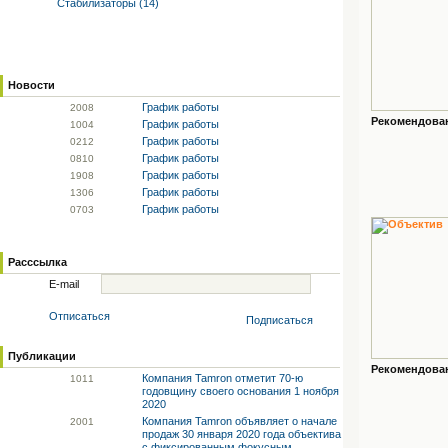
Стабилизаторы (14)
Новости
График работы
20
08
Рекомендованн
График работы
10
04
График работы
02
12
График работы
08
10
График работы
19
08
График работы
13
06
График работы
07
03
Расссылка
E-mail
Отписаться
Подписаться
Публикации
Рекомендованн
Компания Tamron отметит 70-ю
10
11
годовщину своего основания 1 ноября
2020
Компания Tamron объявляет о начале
20
01
продаж 30 января 2020 года объектива
с фиксированным фокусным