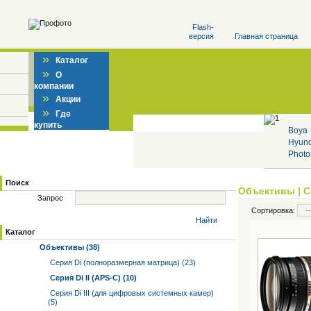
Flash-
версия
Главная страница
»
Каталог
»
О
компании
»
Акции
»
Где
купить
Boya
Hyun
Photo
Поиск
Объективы
|
С
Запрос
Сортировка:
Найти
Каталог
Объективы (38)
Серия Di (полноразмерная матрица) (23)
Серия Di II (APS-C) (10)
Серия Di III (для цифровых системных камер)
(5)