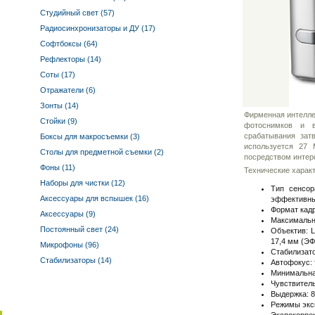
Студийный свет (57)
Радиосинхронизаторы и ДУ (17)
Софтбоксы (64)
Рефлекторы (14)
Соты (17)
Отражатели (6)
Зонты (14)
Фирменная интеллек
Стойки (9)
фотоснимков и в
срабатывания зат
Боксы для макросъемки (3)
используется 27
Столы для предметной съемки (2)
посредством интер
Фоны (11)
Технические харак
Наборы для чистки (12)
Тип сенсор
Аксессуары для вспышек (16)
эффективны
Формат кадра
Аксессуары (9)
Максимально
Постоянный свет (24)
Объектив: L
17,4 мм (ЭФР
Микрофоны (96)
Стабилизато
Стабилизаторы (14)
Автофокус: 
Минимальная
Чувствительн
Выдержка: 8 
Режимы экс