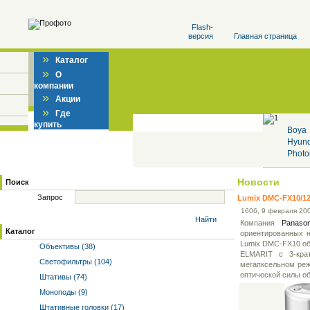
Flash-
версия
Главная страница
»
Каталог
»
О
компании
»
Акции
»
Где
купить
Boya
Hyun
Photo
Новости
Поиск
Запрос
Lumix DMC-FX10/12
16
06
, 9 февраля 200
Найти
Компания
Panason
Каталог
ориентированных н
Lumix DMC-FX10 об
Объективы (38)
ELMARIT с 3-крат
Светофильтры (104)
мегапксельном реж
оптической силы об
Штативы (74)
Моноподы (9)
Штативные головки (17)