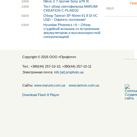
Nikon Z 7 против Sony a7R III.
10
09
Гра
Тест обзор светофильтра MARUMI
14
09
08
10
CREATION C-PL/ND32
Обзор Tamron SP 45mm f/1.8 Di VC
04
09
USD – Офигеть полтинник!
Hyundae Photonics i-6 – Обзор
03
09
студийной вспышки со встроенным
аккумулятором и высокоскоростной
синхронизацией.
Copyright © 2026 ООО «
Профото
»
Тел.: +380(44) 257-10-10, +380(44) 257-10-11
Электронная почта:
info [at] prophoto.ua
Сайты:
www.marumi.com.ua
www.tamron.com.ua
Download Flash 8 Player