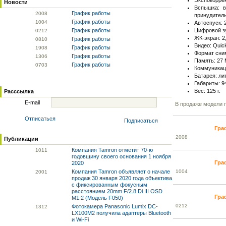
Экспокоррек
Новости
Вспышка: в
График работы
20
08
принудитель
График работы
10
04
Автоспуск: 2
График работы
Цифровой зу
02
12
ЖК-экран: 2
График работы
08
10
Видео: Quic
График работы
19
08
Формат сним
График работы
13
06
Память: 27 
График работы
07
03
Коммуникаци
Батарея: ли
Габариты: 94
Вес: 125 г.
Расссылка
E-mail
В продаже модели п
Отписаться
Подписаться
Гра
20
08
Публикации
Компания Tamron отметит 70-ю
10
11
годовщину своего основания 1 ноября
Гра
2020
Компания Tamron объявляет о начале
10
04
20
01
продаж 30 января 2020 года объектива
с фиксированным фокусным
расстоянием 20mm F/2.8 Di III OSD
Гра
M1:2 (Модель F050)
02
12
Фотокамера Panasonic Lumix DC-
13
12
LX100M2 получила адаптеры Bluetooth
и Wi-Fi