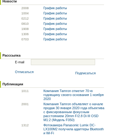
Новости
График работы
20
08
График работы
10
04
График работы
02
12
График работы
08
10
График работы
19
08
График работы
13
06
График работы
07
03
Расссылка
E-mail
Отписаться
Подписаться
Публикации
Компания Tamron отметит 70-ю
10
11
годовщину своего основания 1 ноября
2020
Компания Tamron объявляет о начале
20
01
продаж 30 января 2020 года объектива
с фиксированным фокусным
расстоянием 20mm F/2.8 Di III OSD
M1:2 (Модель F050)
Фотокамера Panasonic Lumix DC-
13
12
LX100M2 получила адаптеры Bluetooth
и Wi-Fi