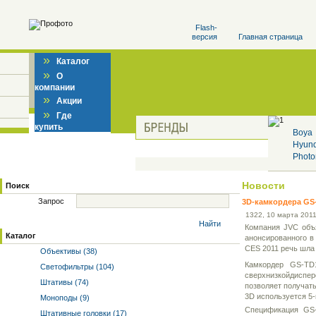
Flash-
версия
Главная страница
»
Каталог
»
О
компании
»
Акции
»
Где
купить
Boya
Hyun
Photo
Новости
Поиск
Запрос
3D-камкордера GS-
13
22
, 10 марта 2011
Найти
Компания JVC объя
Каталог
анонсированного в 
CES 2011 речь шла 
Объективы (38)
Камкордер GS-TD
Светофильтры (104)
сверхнизкойдиспе
Штативы (74)
позволяет получать
3D используется 5-
Моноподы (9)
Спецификация GS-
Штативные головки (17)