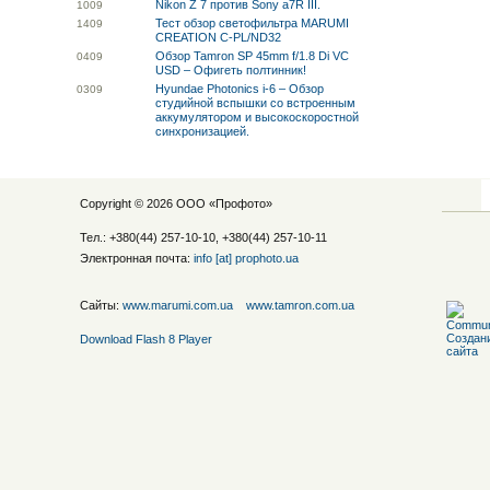
Nikon Z 7 против Sony a7R III.
10
09
Тест обзор светофильтра MARUMI
14
09
CREATION C-PL/ND32
Обзор Tamron SP 45mm f/1.8 Di VC
04
09
USD – Офигеть полтинник!
Hyundae Photonics i-6 – Обзор
03
09
студийной вспышки со встроенным
аккумулятором и высокоскоростной
синхронизацией.
Copyright © 2026 ООО «
Профото
»
Тел.: +380(44) 257-10-10, +380(44) 257-10-11
Электронная почта:
info [at] prophoto.ua
Сайты:
www.marumi.com.ua
www.tamron.com.ua
Download Flash 8 Player