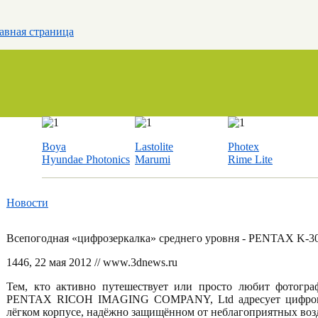
авная страница
Boya
Lastolite
Photex
Hyundae Photonics
Marumi
Rime Lite
Новости
Всепогодная «цифрозеркалка» среднего уровня - PENTAX K-3
14
46
, 22 мая 2012 // www.3dnews.ru
Тем, кто активно путешествует или просто любит фотогра
PENTAX RICOH IMAGING COMPANY, Ltd адресует цифрову
лёгком корпусе, надёжно защищённом от неблагоприятных возде