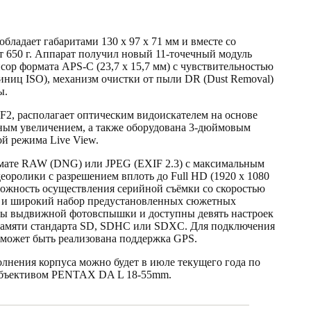
бладает габаритами 130 x 97 x 71 мм и вместе со
 650 г. Аппарат получил новый 11-точечный модуль
р формата APS-C (23,7 x 15,7 мм) с чувствительностью
иниц ISO), механизм очистки от пыли DR (Dust Removal)
ы.
2, располагает оптическим видоискателем на основе
ным увеличением, а также оборудована 3-дюймовым
й режима Live View.
рмате RAW (DNG) или JPEG (EXIF 2.3) с максимальным
деоролики с разрешением вплоть до Full HD (1920 x 1080
озможность осуществления серийной съёмки со скоростью
re и широкий набор предустановленных сюжетных
ты выдвижной фотовспышки и доступны девять настроек
е памяти стандарта SD, SDHC или SDXC. Для подключения
может быть реализована поддержка GPS.
нения корпуса можно будет в июле текущего года по
м-объективом PENTAX DA L 18-55mm.