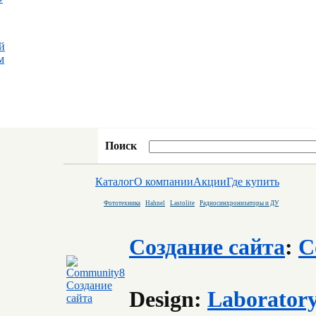
й
м
Поиск
Каталог
О компании
Акции
Где купить
Фототехника
Hahnel
Lastolite
Радиосинхронизаторы и ДУ
Создание сайта
:
C
Design:
Laborator