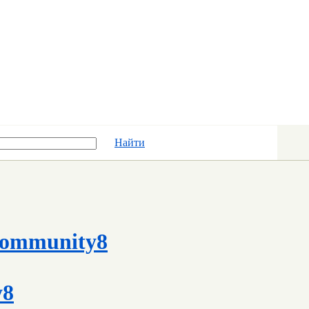
Найти
ommunity8
y8