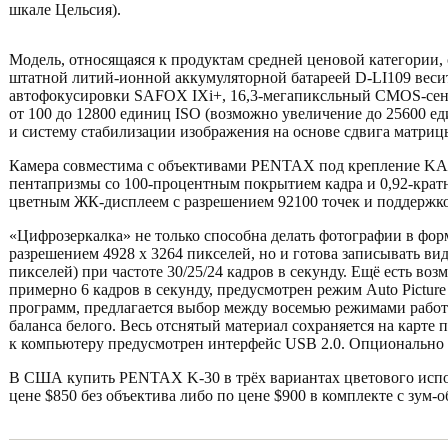
шкале Цельсия).
Модель, относящаяся к продуктам средней ценовой категории, о
штатной литий-ионной аккумуляторной батареей D-LI109 весит
автофокусировки SAFOX IXi+, 16,3-мегапиксльный CMOS-сенсо
от 100 до 12800 единиц ISO (возможно увеличение до 25600 ед
и систему стабилизации изображения на основе сдвига матриц
Камера совместима с объективами PENTAX под крепление KAF
пентапризмы со 100-процентным покрытием кадра и 0,92-крат
цветным ЖК-дисплеем с разрешением 92100 точек и поддержко
«Цифрозеркалка» не только способна делать фотографии в фо
разрешением 4928 x 3264 пикселей, но и готова записывать ви
пикселей) при частоте 30/25/24 кадров в секунду. Ещё есть в
примерно 6 кадров в секунду, предусмотрен режим Auto Pictu
программ, предлагается выбор между восемью режимами рабо
баланса белого. Весь отснятый материал сохраняется на карт
к компьютеру предусмотрен интерфейс USB 2.0. Опционально 
В США купить PENTAX K-30 в трёх вариантах цветового испол
цене $850 без объектива либо по цене $900 в комплекте с зу