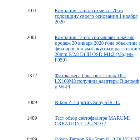
10
11
Компания Tamron отметит 70-ю
годовщину своего основания 1 ноября
2020
20
01
Компания Tamron объявляет о начале
продаж 30 января 2020 года объектива 
фиксированным фокусным расстояние
20mm F/2.8 Di III OSD M1:2 (Модель
F050)
13
12
Фотокамера Panasonic Lumix DC-
LX100M2 получила адаптеры Bluetooth
и Wi-Fi
10
09
Nikon Z 7 против Sony a7R III.
14
09
Тест обзор светофильтра MARUMI
CREATION C-PL/ND32
04
09
Обзор Tamron SP 45mm f/1.8 Di VC US