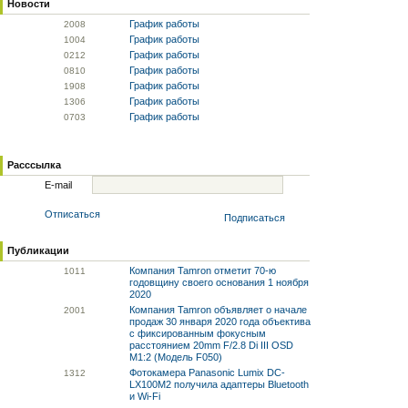
Новости
График работы
20
08
График работы
10
04
График работы
02
12
График работы
08
10
График работы
19
08
График работы
13
06
График работы
07
03
Расссылка
E-mail
Отписаться
Подписаться
Публикации
Компания Tamron отметит 70-ю
10
11
годовщину своего основания 1 ноября
2020
Компания Tamron объявляет о начале
20
01
продаж 30 января 2020 года объектива
с фиксированным фокусным
расстоянием 20mm F/2.8 Di III OSD
M1:2 (Модель F050)
Фотокамера Panasonic Lumix DC-
13
12
LX100M2 получила адаптеры Bluetooth
и Wi-Fi