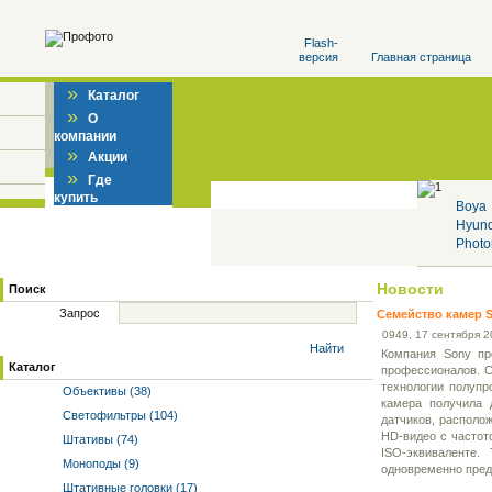
Flash-
версия
Главная страница
»
Каталог
»
О
компании
»
Акции
»
Где
купить
Boya
Hyun
Photo
Новости
Поиск
Запрос
Семейство камер 
09
49
, 17 сентября 2
Найти
Компания Sony пр
Каталог
профессионалов. С
технологии полупр
Объективы (38)
камера получила 
Светофильтры (104)
датчиков, располо
HD-видео с частот
Штативы (74)
ISO-эквиваленте.
Моноподы (9)
одновременно пред
Штативные головки (17)