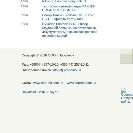
Nikon Z 7 против Sony a7R III.
10
09
Тест обзор светофильтра MARUMI
14
09
CREATION C-PL/ND32
Обзор Tamron SP 45mm f/1.8 Di VC
04
09
USD – Офигеть полтинник!
Hyundae Photonics i-6 – Обзор
03
09
студийной вспышки со встроенным
аккумулятором и высокоскоростной
синхронизацией.
Copyright © 2026 ООО «
Профото
»
Тел.: +380(44) 257-10-10, +380(44) 257-10-11
Электронная почта:
info [at] prophoto.ua
Сайты:
www.marumi.com.ua
www.tamron.com.ua
Download Flash 8 Player