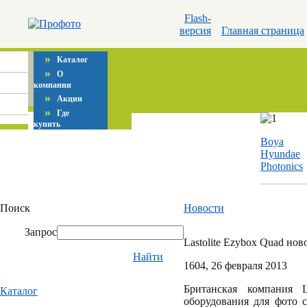
Flash-
версия
Главная страница
»
Каталог
»
О
компании
»
Акции
»
Где
купить
Boya
Hyundae
Photonics
Поиск
Новости
Запрос
Lastolite Ezybox Quad нов
Найти
16
04
, 26 февраля 2013
Британская компания La
Каталог
оборудования для фото 