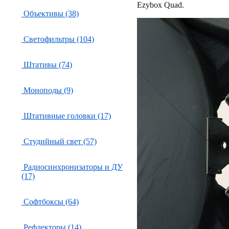
Ezybox Quad.
Объективы (38)
Светофильтры (104)
Штативы (74)
Моноподы (9)
Штативные головки (17)
Студийный свет (57)
Радиосинхронизаторы и ДУ
(17)
Софтбоксы (64)
Рефлекторы (14)