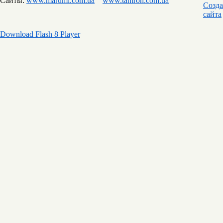
Сайты:
www.marumi.com.ua
www.tamron.com.ua
Download Flash 8 Player