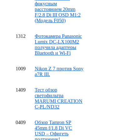
фокусным
расстоянием 20mm
F/2.8 Di III OSD M1:2
(Модель F050)
13
12
Фотокамера Panasonic
Lumix DC-LX100M2
получила адаптеры
Bluetooth и Wi-Fi
10
09
Nikon Z 7 против Sony
a7R III.
14
09
Тест обзор
светофильтра
MARUMI CREATION
C-PL/ND32
04
09
Обзор Tamron SP
45mm f/1.8 Di VC
USD – Офигеть
полтинник!