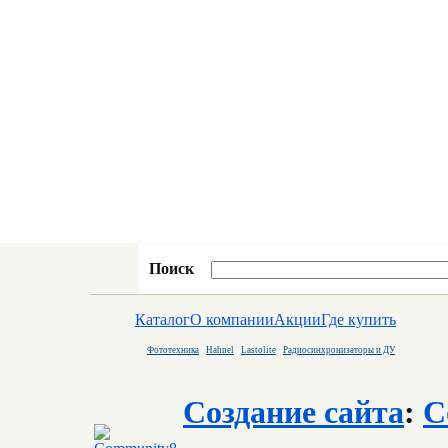
Поиск
Каталог
О компании
Акции
Где купить
Фототехника
Hahnel
Lastolite
Радиосинхронизаторы и ДУ
Создание сайта
:
C