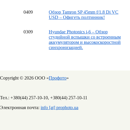
04
09
Обзор Tamron SP 45mm f/1.8 Di VC
USD – Офигеть полтинник!
03
09
Hyundae Photonics i-6 – Обзор
студийной вспышки со встроенным
аккумулятором и высокоскоростной
синхронизацией.
Copyright © 2026 ООО «
Профото
»
Тел.: +380(44) 257-10-10, +380(44) 257-10-11
Электронная почта:
info [at] prophoto.ua