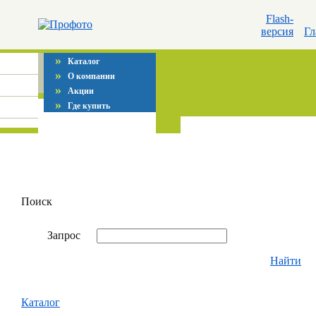
Flash-
версия
Гл
»
Каталог
»
О компании
»
Акции
»
Где купить
Поиск
Запрос
Найти
Каталог