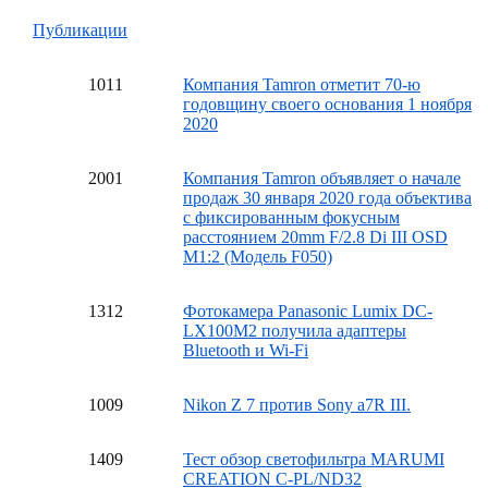
Публикации
10
11
Компания Tamron отметит 70-ю
годовщину своего основания 1 ноября
2020
20
01
Компания Tamron объявляет о начале
продаж 30 января 2020 года объектива
с фиксированным фокусным
расстоянием 20mm F/2.8 Di III OSD
M1:2 (Модель F050)
13
12
Фотокамера Panasonic Lumix DC-
LX100M2 получила адаптеры
Bluetooth и Wi-Fi
10
09
Nikon Z 7 против Sony a7R III.
14
09
Тест обзор светофильтра MARUMI
CREATION C-PL/ND32