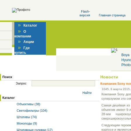
Flash-
версия
Главная страница
»
Каталог
»
О
компании
»
Акции
»
Где
купить
Boya
Hyun
Photo
Новости
Поиск
Запрос
Компания Sony по
10
45
, 6 марта 2015 
Найти
Компания Sony доп
Каталог
суперзумом это се
Объективы (38)
Самая дешёвая из 
объектив имеет 9-
Светофильтры (104)
28-мм «широкоу
Штативы (74)
сверхширокоугольны
Моноподы (9)
Следующим героем 
корпусе и являетс
Штативные головки (17)