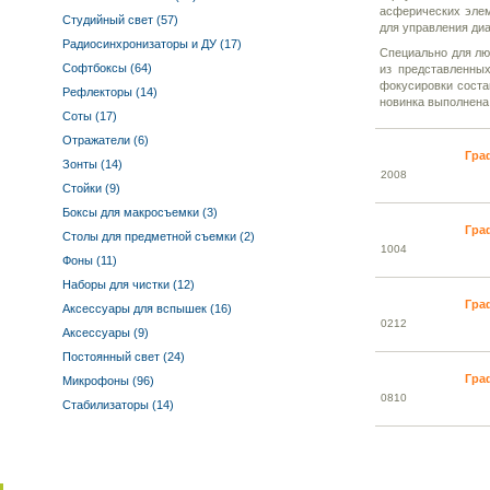
асферических элем
Студийный свет (57)
для управления диа
Радиосинхронизаторы и ДУ (17)
Специально для лю
Софтбоксы (64)
из представленны
фокусировки соста
Рефлекторы (14)
новинка выполнена 
Соты (17)
Отражатели (6)
Гра
Зонты (14)
20
08
Стойки (9)
Боксы для макросъемки (3)
Гра
Столы для предметной съемки (2)
10
04
Фоны (11)
Наборы для чистки (12)
Гра
Аксессуары для вспышек (16)
02
12
Аксессуары (9)
Постоянный свет (24)
Гра
Микрофоны (96)
08
10
Стабилизаторы (14)