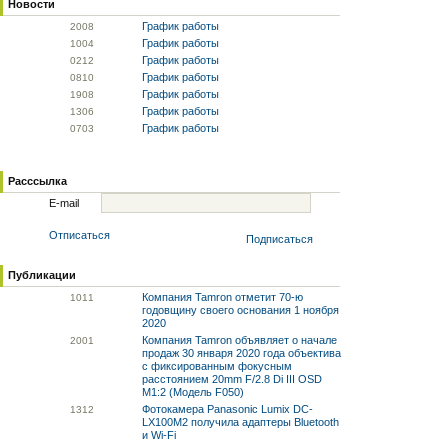
Новости
График работы
20
08
График работы
10
04
График работы
02
12
График работы
08
10
График работы
19
08
График работы
13
06
График работы
07
03
Расссылка
E-mail
Отписаться
Подписаться
Публикации
Компания Tamron отметит 70-ю
10
11
годовщину своего основания 1 ноября
2020
Компания Tamron объявляет о начале
20
01
продаж 30 января 2020 года объектива
с фиксированным фокусным
расстоянием 20mm F/2.8 Di III OSD
M1:2 (Модель F050)
Фотокамера Panasonic Lumix DC-
13
12
LX100M2 получила адаптеры Bluetooth
и Wi-Fi