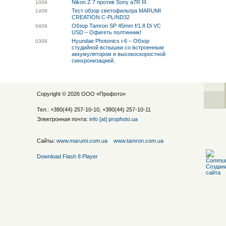
Nikon Z 7 против Sony a7R III.
10
09
Тест обзор светофильтра MARUMI
14
09
CREATION C-PL/ND32
Обзор Tamron SP 45mm f/1.8 Di VC
04
09
USD – Офигеть полтинник!
Hyundae Photonics i-6 – Обзор
03
09
студийной вспышки со встроенным
аккумулятором и высокоскоростной
синхронизацией.
Copyright © 2026 ООО «
Профото
»
Тел.: +380(44) 257-10-10, +380(44) 257-10-11
Электронная почта:
info [at] prophoto.ua
Сайты:
www.marumi.com.ua
www.tamron.com.ua
Download Flash 8 Player