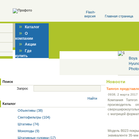
Flash-
версия
Главная страница
»
Каталог
»
О
компании
»
Акции
»
Где
купить
Boya
Hyun
Photo
Новости
Поиск
Запрос
Tamron представля
09
38
, 2 марта 2017
Найти
Компания Tamron 
Каталог
производитель о
сверхширокоугольно
Объективы (38)
с матрицей формат
Светофильтры (104)
Штативы (74)
Модель B023 покры
Моноподы (9)
эквиваленте 35-мм 
Штативные головки (17)