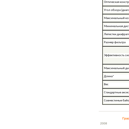
Оптическая конст
Угол обзора (диа
Максимальный ко
Минимальная дис
Лепестки диафра
Размер фильтра
Эффективность си
Максимальный ди
Длина*
Вес
Стандартные аксе
Совместимые бай
Гра
20
08