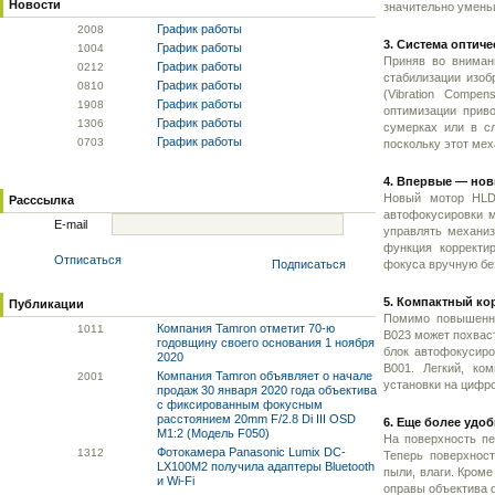
Новости
значительно умень
График работы
20
08
3. Система оптич
График работы
10
04
Приняв во вниман
График работы
02
12
стабилизации изо
График работы
08
10
(Vibration Compe
График работы
19
08
оптимизации прив
График работы
13
06
сумерках или в с
График работы
07
03
поскольку этот ме
4. Впервые — но
Новый мотор HLD 
Расссылка
автофокусировки м
E-mail
управлять механи
функция корректи
Отписаться
Подписаться
фокуса вручную бе
5. Компактный ко
Публикации
Помимо повышенно
Компания Tamron отметит 70-ю
10
11
B023 может похвас
годовщину своего основания 1 ноября
блок автофокусир
2020
B001. Легкий, ко
Компания Tamron объявляет о начале
20
01
установки на цифр
продаж 30 января 2020 года объектива
с фиксированным фокусным
расстоянием 20mm F/2.8 Di III OSD
6. Еще более удо
M1:2 (Модель F050)
На поверхность пе
Фотокамера Panasonic Lumix DC-
13
12
Теперь поверхност
LX100M2 получила адаптеры Bluetooth
пыли, влаги. Кроме
и Wi-Fi
оправы объектива 