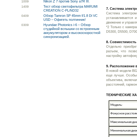
Nikon Z 7 против Sony a7R III.
10
09
Тест обзор светофильтра MARUMI
14
09
7. Система элект
CREATION C-PL/ND32
Система электром
Обзор Tamron SP 45mm f/1.8 Di VC
04
09
устанавливается и
USD – Офигеть полтинник!
движение и управл
Hyundae Photonics i-6 – Обзор
03
09
*2 Только с камер
студийной вспышки со встроенным
D5300, D5500, D700
аккумулятором и высокоскоростной
синхронизацией.
8. Совместимость
Отдельно приобре
разъем, что позв
настройку автофоку
9. Расположение 
В новой модели B0
еще лучше. Особый
объектива, включа
расстояний, гармон
ТЕХНИЧЕСКИЕ ХА
Модель:
Фокусное расстоя
Максимальная ди
Минимальная диа