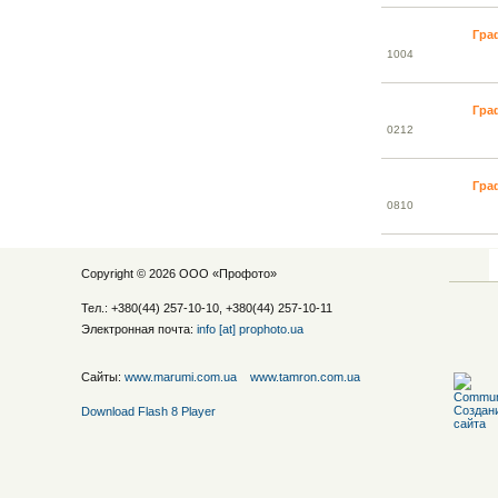
Гра
10
04
Гра
02
12
Гра
08
10
Copyright © 2026 ООО «
Профото
»
Тел.: +380(44) 257-10-10, +380(44) 257-10-11
Электронная почта:
info [at] prophoto.ua
Сайты:
www.marumi.com.ua
www.tamron.com.ua
Download Flash 8 Player