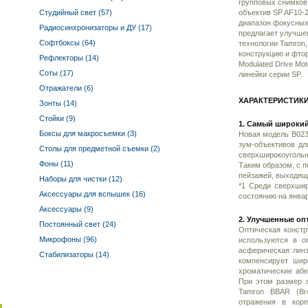
групповых снимков,
Студийный свет (57)
объектив SP AF10-2
диапазон фокусных
Радиосинхронизаторы и ДУ (17)
предлагает улучше
Софтбоксы (64)
технологии Tamron,
конструкцию и фтор
Рефлекторы (14)
Modulated Drive Mo
Соты (17)
линейки серии SP.
Отражатели (6)
ХАРАКТЕРИСТИКИ
Зонты (14)
Стойки (9)
1. Самый широкий
Боксы для макросъемки (3)
Новая модель B023
зум-объективов дл
Столы для предметной съемки (2)
сверхширокоугольн
Фоны (11)
Таким образом, с 
пейзажей, выходящи
Наборы для чистки (12)
*1 Среди сверхши
Аксессуары для вспышек (16)
состоянию на январь
Аксессуары (9)
2. Улучшенные оп
Постоянный свет (24)
Оптическая констр
Микрофоны (96)
используются в оп
асферическая линз
Стабилизаторы (14)
компенсирует шир
хроматические абе
При этом размер 
Tamron BBAR (Bro
отражения в корп