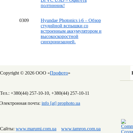
Di VC USD – Офигеть
полтинник!
03
09
Hyundae Photonics i-6 – Обзор
студийной вспышки со
встроенным аккумулятором и
высокоскоростной
синхронизацией.
Copyright © 2026 ООО «
Профото
»
Тел.: +380(44) 257-10-10, +380(44) 257-10-11
Электронная почта:
info [at] prophoto.ua
Сайты:
www.marumi.com.ua
www.tamron.com.ua