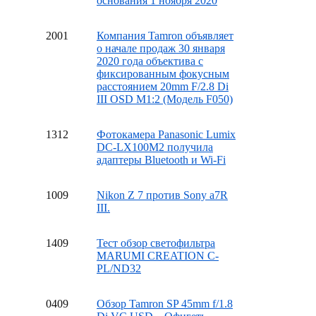
основания 1 ноября 2020
20
01
Компания Tamron объявляет
о начале продаж 30 января
2020 года объектива с
фиксированным фокусным
расстоянием 20mm F/2.8 Di
III OSD M1:2 (Модель F050)
13
12
Фотокамера Panasonic Lumix
DC-LX100M2 получила
адаптеры Bluetooth и Wi-Fi
10
09
Nikon Z 7 против Sony a7R
III.
14
09
Тест обзор светофильтра
MARUMI CREATION C-
PL/ND32
04
09
Обзор Tamron SP 45mm f/1.8