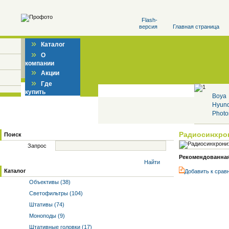
Flash-
версия
Главная страница
»
Каталог
»
О
компании
»
Акции
»
Где
купить
Boya
Hyun
Photo
Радиосинхро
Поиск
Запрос
Рекомендованная 
Найти
Каталог
Добавить к cрав
Объективы (38)
Светофильтры (104)
Штативы (74)
Моноподы (9)
Штативные головки (17)