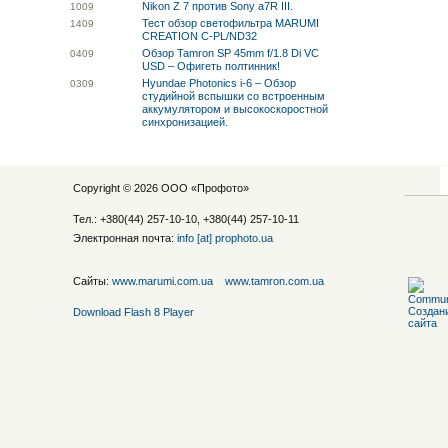
Nikon Z 7 против Sony a7R III.
10
09
Тест обзор светофильтра MARUMI
14
09
CREATION C-PL/ND32
Обзор Tamron SP 45mm f/1.8 Di VC
04
09
USD – Офигеть полтинник!
Hyundae Photonics i-6 – Обзор
03
09
студийной вспышки со встроенным
аккумулятором и высокоскоростной
синхронизацией.
Copyright © 2026 ООО «
Профото
»
Тел.: +380(44) 257-10-10, +380(44) 257-10-11
Электронная почта:
info [at] prophoto.ua
Сайты:
www.marumi.com.ua
www.tamron.com.ua
Download Flash 8 Player