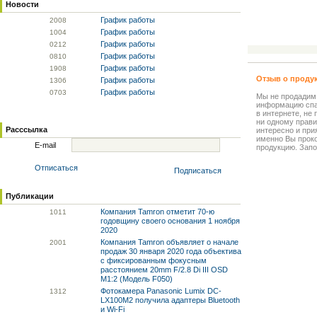
Новости
График работы
20
08
График работы
10
04
График работы
02
12
График работы
08
10
График работы
19
08
Отзыв о проду
График работы
13
06
График работы
07
03
Мы не продадим
информацию спа
в интернете, не
ни одному прави
Расссылка
интересно и прия
именно Вы прок
E-mail
продукцию. Запо
Отписаться
Подписаться
Публикации
Компания Tamron отметит 70-ю
10
11
годовщину своего основания 1 ноября
2020
Компания Tamron объявляет о начале
20
01
продаж 30 января 2020 года объектива
с фиксированным фокусным
расстоянием 20mm F/2.8 Di III OSD
M1:2 (Модель F050)
Фотокамера Panasonic Lumix DC-
13
12
LX100M2 получила адаптеры Bluetooth
и Wi-Fi