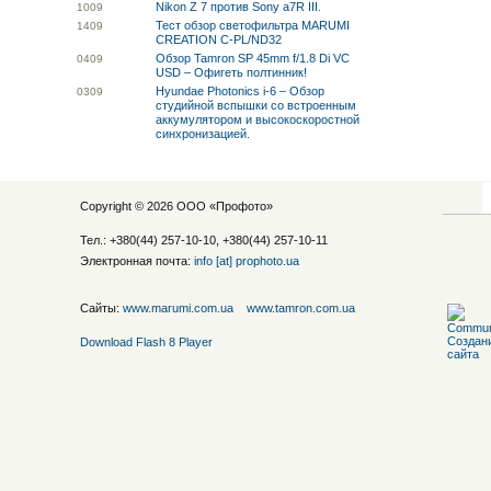
Nikon Z 7 против Sony a7R III.
10
09
Тест обзор светофильтра MARUMI
14
09
CREATION C-PL/ND32
Обзор Tamron SP 45mm f/1.8 Di VC
04
09
USD – Офигеть полтинник!
Hyundae Photonics i-6 – Обзор
03
09
студийной вспышки со встроенным
аккумулятором и высокоскоростной
синхронизацией.
Copyright © 2026 ООО «
Профото
»
Тел.: +380(44) 257-10-10, +380(44) 257-10-11
Электронная почта:
info [at] prophoto.ua
Сайты:
www.marumi.com.ua
www.tamron.com.ua
Download Flash 8 Player