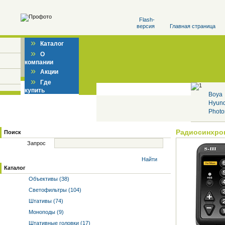
Flash-
версия
Главная страница
»
Каталог
»
О
компании
»
Акции
»
Где
купить
Boya
Hyun
Photo
Радиосинхро
Поиск
Запрос
Найти
Каталог
Объективы (38)
Светофильтры (104)
Штативы (74)
Моноподы (9)
Штативные головки (17)