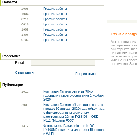
Новости
График работы
20
08
График работы
10
04
График работы
02
12
График работы
08
10
График работы
19
08
Отзыв о проду
График работы
13
06
График работы
07
03
Мы не продадим
информацию спа
в интернете, не
ни одному прави
Расссылка
интересно и прия
именно Вы прок
E-mail
продукцию. Запо
Отписаться
Подписаться
Публикации
Компания Tamron отметит 70-ю
10
11
годовщину своего основания 1 ноября
2020
Компания Tamron объявляет о начале
20
01
продаж 30 января 2020 года объектива
с фиксированным фокусным
расстоянием 20mm F/2.8 Di III OSD
M1:2 (Модель F050)
Фотокамера Panasonic Lumix DC-
13
12
LX100M2 получила адаптеры Bluetooth
и Wi-Fi