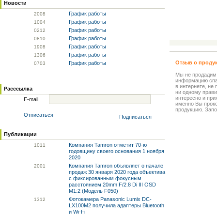
Новости
График работы
20
08
График работы
10
04
График работы
02
12
График работы
08
10
График работы
19
08
График работы
13
06
Отзыв о проду
График работы
07
03
Мы не продадим
информацию спа
в интернете, не
Расссылка
ни одному прави
интересно и прия
E-mail
именно Вы прок
продукцию. Запо
Отписаться
Подписаться
Публикации
Компания Tamron отметит 70-ю
10
11
годовщину своего основания 1 ноября
2020
Компания Tamron объявляет о начале
20
01
продаж 30 января 2020 года объектива
с фиксированным фокусным
расстоянием 20mm F/2.8 Di III OSD
M1:2 (Модель F050)
Фотокамера Panasonic Lumix DC-
13
12
LX100M2 получила адаптеры Bluetooth
и Wi-Fi