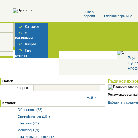
Flash-
версия
Главная страница
»
Каталог
»
О
компании
»
Акции
»
Где
купить
Boya
Hyun
Photo
Радиосинхро
Поиск
Запрос
Рекомендованная 
Найти
Добавить к cравне
Каталог
Объективы (38)
Светофильтры (104)
Штативы (74)
Моноподы (9)
Штативные головки (17)