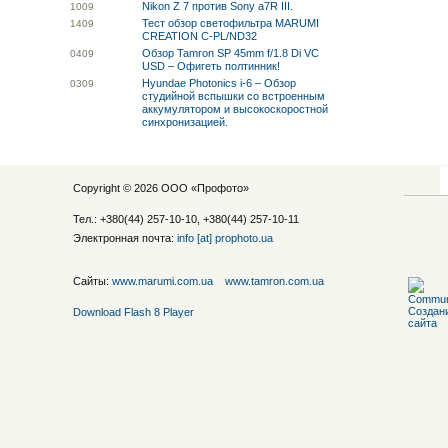
Nikon Z 7 против Sony a7R III.
10
09
Тест обзор светофильтра MARUMI
14
09
CREATION C-PL/ND32
Обзор Tamron SP 45mm f/1.8 Di VC
04
09
USD – Офигеть полтинник!
Hyundae Photonics i-6 – Обзор
03
09
студийной вспышки со встроенным
аккумулятором и высокоскоростной
синхронизацией.
Copyright © 2026 ООО «
Профото
»
Тел.: +380(44) 257-10-10, +380(44) 257-10-11
Электронная почта:
info [at] prophoto.ua
Сайты:
www.marumi.com.ua
www.tamron.com.ua
Download Flash 8 Player