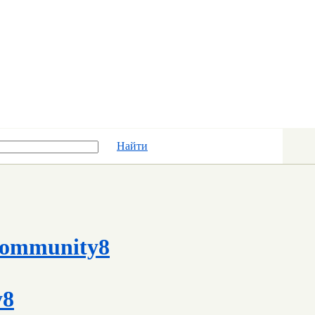
Найти
ommunity8
y8