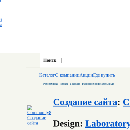
й
м
Поиск
Каталог
О компании
Акции
Где купить
Фототехника
Hahnel
Lastolite
Радиосинхронизаторы и ДУ
Создание сайта
:
C
Design:
Laborator