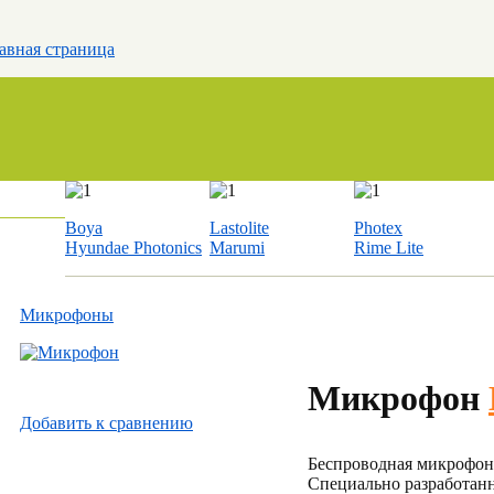
авная страница
Boya
Lastolite
Photex
Hyundae Photonics
Marumi
Rime Lite
Микрофоны
Микрофон
Добавить к cравнению
Беспроводная микрофонн
Специально разработанн