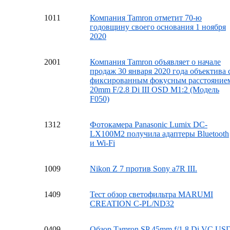
10
11
Компания Tamron отметит 70-ю
годовщину своего основания 1 ноября
2020
20
01
Компания Tamron объявляет о начале
продаж 30 января 2020 года объектива 
фиксированным фокусным расстояние
20mm F/2.8 Di III OSD M1:2 (Модель
F050)
13
12
Фотокамера Panasonic Lumix DC-
LX100M2 получила адаптеры Bluetooth
и Wi-Fi
10
09
Nikon Z 7 против Sony a7R III.
14
09
Тест обзор светофильтра MARUMI
CREATION C-PL/ND32
04
09
Обзор Tamron SP 45mm f/1.8 Di VC US