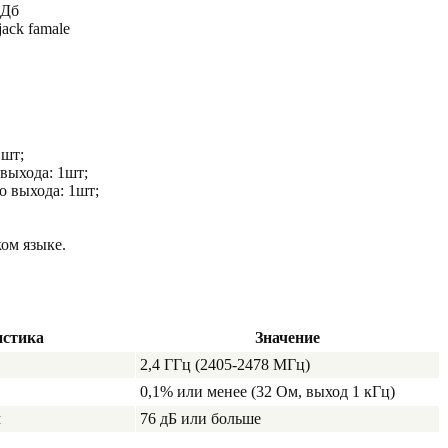
 Дб
ack famale
шт;
выхода: 1шт;
о выхода: 1шт;
ом языке.
истика
Значение
2,4 ГГц (2405-2478 МГц)
0,1% или менее (32 Ом, выход 1 кГц)
м
76 дБ или больше