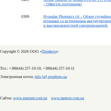
– Офигеть полтинник!
03
09
Hyundae Photonics i-6 – Обзор студийно
вспышки со встроенным аккумуляторо
и высокоскоростной синхронизацией.
Copyright © 2026 ООО «
Профото
»
Тел.: +380(44) 257-10-10, +380(44) 257-10-11
Электронная почта:
info [at] prophoto.ua
Сайты:
www.marumi.com.ua
www.tamron.com.ua