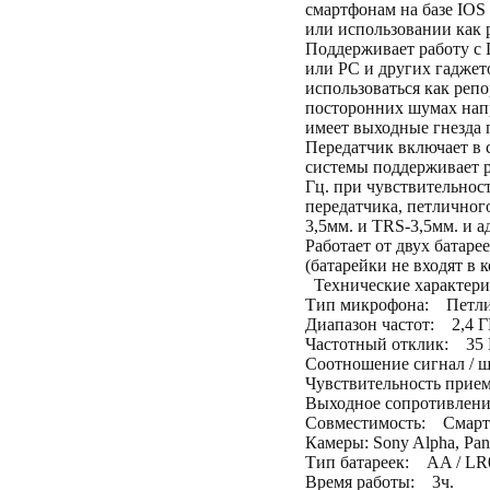
смартфонам на базе IOS 
или использовании как 
Поддерживает работу с
или PC и других гаджет
использоваться как реп
посторонних шумах напр
имеет выходные гнезда
Передатчик включает в 
системы поддерживает р
Гц. при чувствительности
передатчика, петличног
3,5мм. и TRS-3,5мм. и 
Работает от двух батаре
(батарейки не входят в 
Технические характери
Тип микрофона: Петли
Диапазон частот: 2,4 Г
Частотный отклик: 35 Г
Соотношение сигнал / 
Чувствительность прием
Выходное сопротивление:
Совместимость: Смартф
Камеры: Sony Alpha, Pana
Тип батареек: AA / LR
Время работы: 3ч.