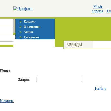
Flash-
версия
Гл
»
Каталог
»
О компании
»
Акции
»
Где купить
Поиск
Запрос
Найти
Каталог