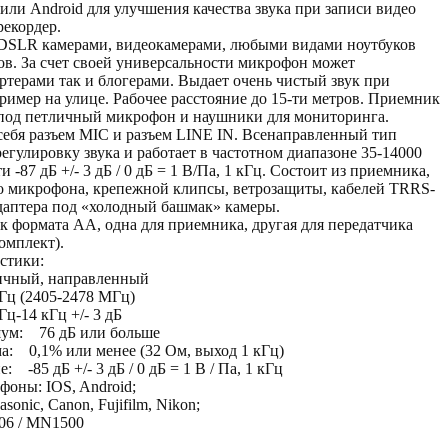
или Android для улучшения качества звука при записи видео
рекордер.
 DSLR камерами, видеокамерами, любыми видами ноутбуков
ов. За счет своей универсальности микрофон может
ортерами так и блогерами. Выдает очень чистый звук при
имер на улице. Рабочее расстояние до 15-ти метров. Приемник
 под петличный микрофон и наушники для мониторинга.
себя разъем MIC и разъем LINE IN. Всенаправленный тип
егулировку звука и работает в частотном диапазоне 35-14000
 -87 дБ +/- 3 дБ / 0 дБ = 1 В/Па, 1 кГц. Состоит из приемника,
о микрофона, крепежной клипсы, ветрозащиты, кабелей TRRS-
адаптера под «холодный башмак» камеры.
ек формата АА, одна для приемника, другая для передатчика
комплект).
стики:
чный, направленный
Гц (2405-2478 МГц)
ц-14 кГц +/- 3 дБ
шум: 76 дБ или больше
а: 0,1% или менее (32 Ом, выход 1 кГц)
 -85 дБ +/- 3 дБ / 0 дБ = 1 В / Па, 1 кГц
оны: IOS, Android;
sonic, Canon, Fujifilm, Nikon;
06 / MN1500