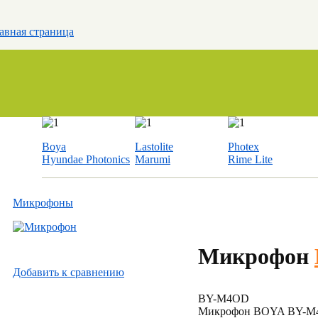
авная страница
Boya
Lastolite
Photex
Hyundae Photonics
Marumi
Rime Lite
Микрофоны
Микрофон
Добавить к cравнению
BY-M4OD
Микрофон BOYA BY-M4C