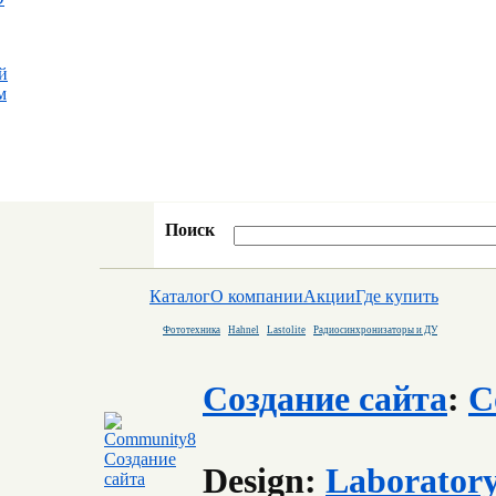
й
м
Поиск
Каталог
О компании
Акции
Где купить
Фототехника
Hahnel
Lastolite
Радиосинхронизаторы и ДУ
Создание сайта
:
C
Design:
Laborator