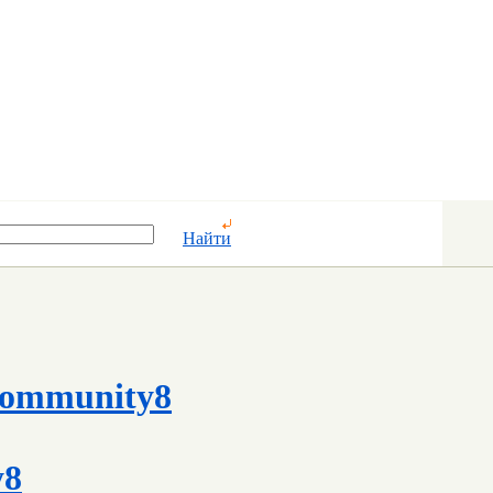
Найти
ommunity8
y8