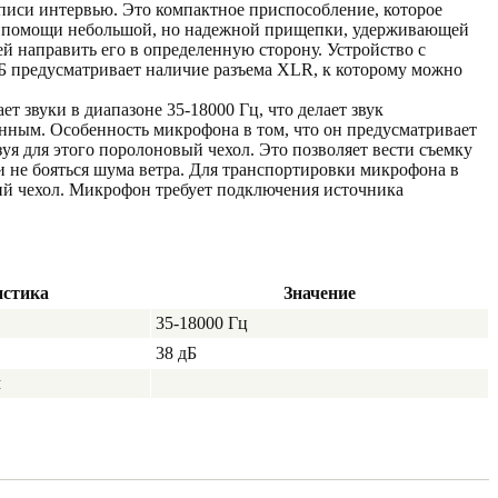
писи интервью. Это компактное приспособление, которое
и помощи небольшой, но надежной прищепки, удерживающей
 направить его в определенную сторону. Устройство с
Б предусматривает наличие разъема XLR, к которому можно
 звуки в диапазоне 35-18000 Гц, что делает звук
ным. Особенность микрофона в том, что он предусматривает
зуя для этого поролоновый чехол. Это позволяет вести съемку
и не бояться шума ветра. Для транспортировки микрофона в
ий чехол. Микрофон требует подключения источника
истика
Значение
35-18000 Гц
38 дБ
м