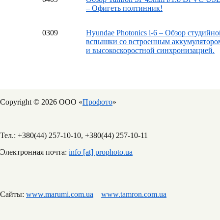
– Офигеть полтинник!
03
09
Hyundae Photonics i-6 – Обзор студийно
вспышки со встроенным аккумуляторо
и высокоскоростной синхронизацией.
Copyright © 2026 ООО «
Профото
»
Тел.: +380(44) 257-10-10, +380(44) 257-10-11
Электронная почта:
info [at] prophoto.ua
Сайты:
www.marumi.com.ua
www.tamron.com.ua