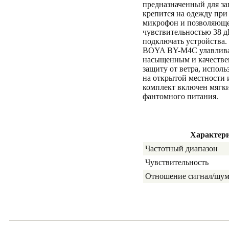
предназначенный для за
крепится на одежду пр
микрофон и позволяющей
чувствительностью 38 д
подключать устройства.
BOYA BY-M4C улавливает
насыщенным и качествен
защиту от ветра, исполь
на открытой местности 
комплект включен мягк
фантомного питания.
Характер
Частотный диапазон
Чувствительность
Отношение сигнал/шу