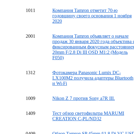
10
11
Компания Tamron отметит 70-ю
годовщину своего основания 1 ноября
2020
20
01
Компания Tamron объявляет о начале
продаж 30 января 2020 года объектива 
фиксированным фокусным расстояние
20mm F/2.8 Di III OSD M1:2 (Модель
F050)
13
12
Фотокамера Panasonic Lumix DC-
LX100M2 получила адаптеры Bluetooth
и Wi-Fi
10
09
Nikon Z 7 против Sony a7R III.
14
09
Тест обзор светофильтра MARUMI
CREATION C-PL/ND32
04
09
Обзор Tamron SP 45mm f/1.8 Di VC US