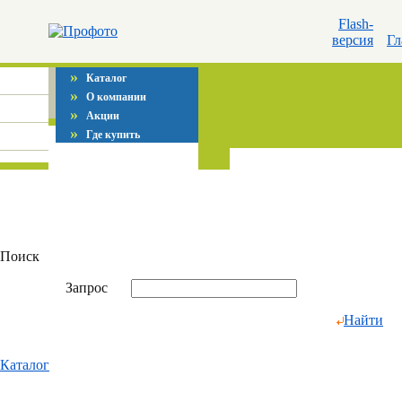
Flash-
версия
Гл
»
Каталог
»
О компании
»
Акции
»
Где купить
Поиск
Запрос
Найти
Каталог