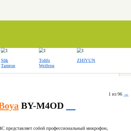
Slik
Tolifo
ZHIYUN
Tamron
Weifeng
→
1 из 96
Boya
BY-M4OD
 представляет собой профессиональный микрофон,