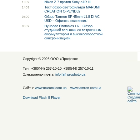
Nikon Z 7 против Sony a7R III.
10
09
Тест обзор светофильтра MARUMI
14
09
CREATION C-PL/ND32
Обзор Tamron SP 45mm f/1.8 Di VC
04
09
USD – Офигеть полтинник!
Hyundae Photonics i-6 – Обзор
03
09
студийной вспышки со встроенным
аккумулятором и высокоскоростной
синхронизацией.
Copyright © 2026 ООО «
Профото
»
Тел.: +380(44) 257-10-10, +380(44) 257-10-11
Электронная почта:
info [at] prophoto.ua
Сайты:
www.marumi.com.ua
www.tamron.com.ua
Download Flash 8 Player