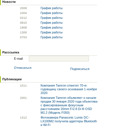
Новости
График работы
20
08
График работы
10
04
График работы
02
12
График работы
08
10
График работы
19
08
График работы
13
06
График работы
07
03
Расссылка
E-mail
Отписаться
Подписаться
Публикации
Компания Tamron отметит 70-ю
10
11
годовщину своего основания 1 ноября
2020
Компания Tamron объявляет о начале
20
01
продаж 30 января 2020 года объектива
с фиксированным фокусным
расстоянием 20mm F/2.8 Di III OSD
M1:2 (Модель F050)
Фотокамера Panasonic Lumix DC-
13
12
LX100M2 получила адаптеры Bluetooth
и Wi-Fi