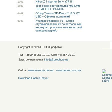
Nikon Z 7 против Sony a7R III.
10
09
Тест обзор светофильтра MARUMI
14
09
CREATION C-PL/ND32
Обзор Tamron SP 45mm f/1.8 Di VC
04
09
USD – Офигеть полтинник!
Hyundae Photonics i-6 – Обзор
03
09
студийной вспышки со встроенным
аккумулятором и высокоскоростной
синхронизацией.
Copyright © 2026 ООО «
Профото
»
Тел.: +380(44) 257-10-10, +380(44) 257-10-11
Электронная почта:
info [at] prophoto.ua
Сайты:
www.marumi.com.ua
www.tamron.com.ua
Download Flash 8 Player