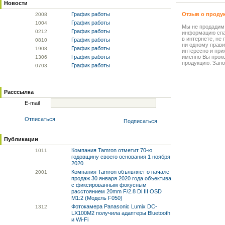
Новости
График работы
Отзыв о проду
20
08
График работы
10
04
Мы не продадим
График работы
02
12
информацию спа
в интернете, не
График работы
08
10
ни одному прави
График работы
19
08
интересно и прия
График работы
именно Вы прок
13
06
продукцию. Запо
График работы
07
03
Расссылка
E-mail
Отписаться
Подписаться
Публикации
Компания Tamron отметит 70-ю
10
11
годовщину своего основания 1 ноября
2020
Компания Tamron объявляет о начале
20
01
продаж 30 января 2020 года объектива
с фиксированным фокусным
расстоянием 20mm F/2.8 Di III OSD
M1:2 (Модель F050)
Фотокамера Panasonic Lumix DC-
13
12
LX100M2 получила адаптеры Bluetooth
и Wi-Fi