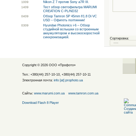
Nikon Z 7 против Sony a7R III.
10
09
Тест обзор светофильтра MARUMI
14
09
CREATION C-PL/ND32
Обзор Tamron SP 45mm f/1.8 Di VC
04
09
USD – Офигеть полтинник!
Hyundae Photonics i-6 – Обзор
03
09
студийной вспышки со встроенным
аккумулятором и высокоскоростной
синхронизацией.
Сортировка:
Copyright © 2026 ООО «
Профото
»
Тел.: +380(44) 257-10-10, +380(44) 257-10-11
Электронная почта:
info [at] prophoto.ua
Сайты:
www.marumi.com.ua
www.tamron.com.ua
Download Flash 8 Player