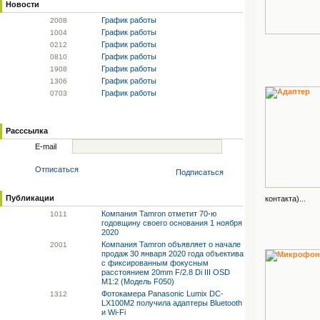
Новости
График работы
20
08
График работы
10
04
График работы
02
12
График работы
08
10
График работы
19
08
График работы
13
06
График работы
07
03
Расссылка
E-mail
Отписаться
Подписаться
Публикации
контакта)...
Компания Tamron отметит 70-ю
10
11
годовщину своего основания 1 ноября
2020
Компания Tamron объявляет о начале
20
01
продаж 30 января 2020 года объектива
с фиксированным фокусным
расстоянием 20mm F/2.8 Di III OSD
M1:2 (Модель F050)
Фотокамера Panasonic Lumix DC-
13
12
LX100M2 получила адаптеры Bluetooth
и Wi-Fi