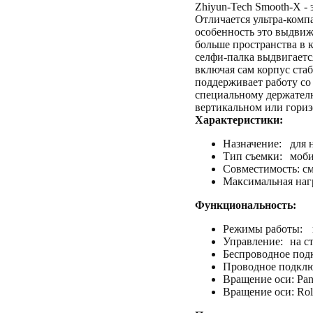
Zhiyun-Tech Smooth-X - 
Отличается ультра-комп
особенность это выдвиж
больше пространства в 
селфи-палка выдвигаетс
включая сам корпус ст
поддерживает работу со
специальному держателю
вертикальном или гори
Характеристики:
Назначение:
для 
Тип съемки:
моби
Совместимость: с
Максимальная наг
Функциональность:
Режимы работы:
Управление:
на с
Беспроводное под
Проводное подклю
Вращение оси: Pa
Вращение оси: Rol