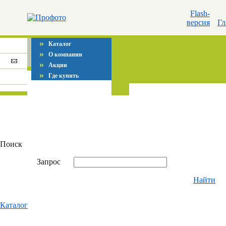
Flash-
версия
Гл
»
Каталог
»
О компании
»
Акции
»
Где купить
Поиск
Запрос
Найти
Каталог