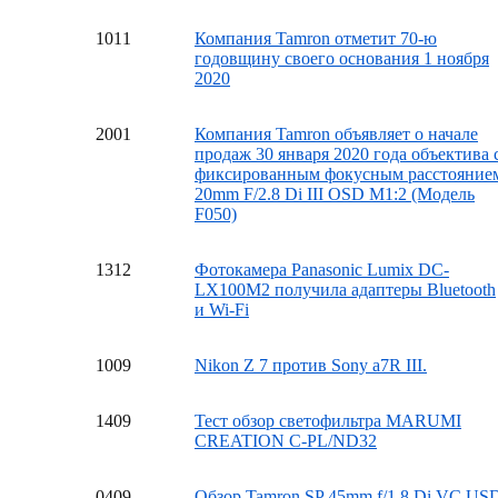
10
11
Компания Tamron отметит 70-ю
годовщину своего основания 1 ноября
2020
20
01
Компания Tamron объявляет о начале
продаж 30 января 2020 года объектива 
фиксированным фокусным расстояние
20mm F/2.8 Di III OSD M1:2 (Модель
F050)
13
12
Фотокамера Panasonic Lumix DC-
LX100M2 получила адаптеры Bluetooth
и Wi-Fi
10
09
Nikon Z 7 против Sony a7R III.
14
09
Тест обзор светофильтра MARUMI
CREATION C-PL/ND32
04
09
Обзор Tamron SP 45mm f/1.8 Di VC US