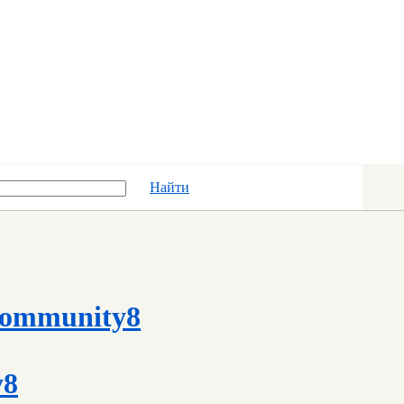
Найти
ommunity8
y8