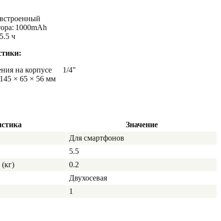
встроенный
ора:
1000mAh
5.5 ч
стики:
ния на корпусе
1/4"
145 × 65 × 56 мм
истика
Значение
Для смартфонов
5.5
(кг)
0.2
Двухосевая
1