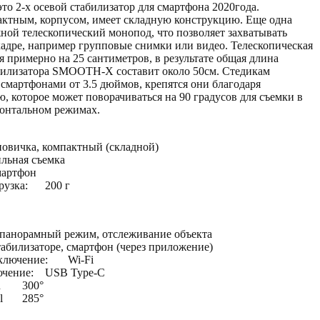
это 2-х осевой стабилизатор для смартфона 2020года.
актным, корпусом, имеет складную конструкцию. Еще одна
ной телескопический монопод, что позволяет захватывать
кадре, например групповые снимки или видео. Телескопическая
я примерно на 25 сантиметров, в результате общая длина
абилизатора SMOOTH-X составит около 50см. Стедикам
 смартфонами от 3.5 дюймов, крепятся они благодаря
, которое может поворачиваться на 90 градусов для съемки в
зонтальном режимах.
новичка, компактный (складной)
льная съемка
мартфон
рузка:
200 г
панорамный режим, отслеживание объекта
табилизаторе, смартфон (через приложение)
ключение:
Wi-Fi
чение:
USB Type-C
n
300°
l
285°