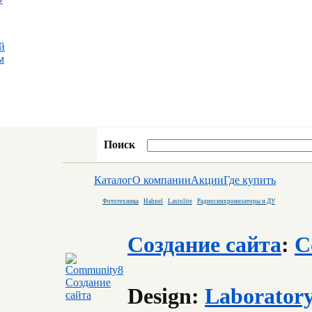
й
м
Поиск
Каталог
О компании
Акции
Где купить
Фототехника
Hahnel
Lastolite
Радиосинхронизаторы и ДУ
Создание сайта
:
C
Design:
Laborator