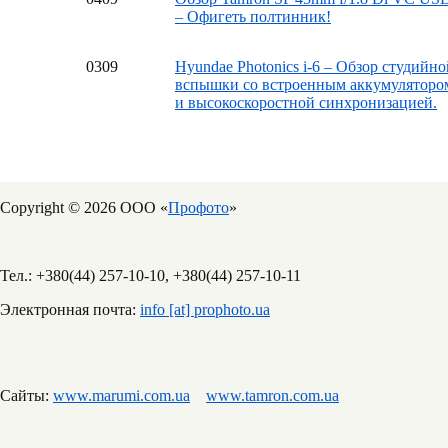
– Офигеть полтинник!
03
09
Hyundae Photonics i-6 – Обзор студийно
вспышки со встроенным аккумуляторо
и высокоскоростной синхронизацией.
Copyright © 2026 ООО «
Профото
»
Тел.: +380(44) 257-10-10, +380(44) 257-10-11
Электронная почта:
info [at] prophoto.ua
Сайты:
www.marumi.com.ua
www.tamron.com.ua