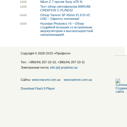
Nikon Z 7 против Sony a7R III.
10
09
Тест обзор светофильтра MARUMI
14
09
CREATION C-PL/ND32
Обзор Tamron SP 45mm f/1.8 Di VC
04
09
USD – Офигеть полтинник!
Hyundae Photonics i-6 – Обзор
03
09
студийной вспышки со встроенным
аккумулятором и высокоскоростной
синхронизацией.
Copyright © 2026 ООО «
Профото
»
Тел.: +380(44) 257-10-10, +380(44) 257-10-11
Электронная почта:
info [at] prophoto.ua
Сайты:
www.marumi.com.ua
www.tamron.com.ua
Download Flash 8 Player