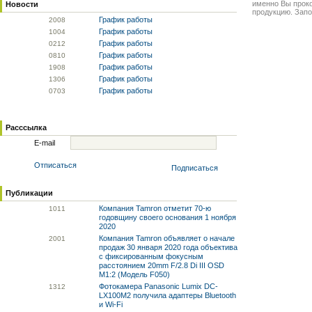
именно Вы прок
Новости
продукцию. Запо
График работы
20
08
График работы
10
04
График работы
02
12
График работы
08
10
График работы
19
08
График работы
13
06
График работы
07
03
Расссылка
E-mail
Отписаться
Подписаться
Публикации
Компания Tamron отметит 70-ю
10
11
годовщину своего основания 1 ноября
2020
Компания Tamron объявляет о начале
20
01
продаж 30 января 2020 года объектива
с фиксированным фокусным
расстоянием 20mm F/2.8 Di III OSD
M1:2 (Модель F050)
Фотокамера Panasonic Lumix DC-
13
12
LX100M2 получила адаптеры Bluetooth
и Wi-Fi