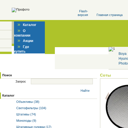
Flash-
версия
Главная страница
»
Каталог
»
О
компании
»
Акции
»
Где
купить
Boya
Hyun
Photo
Соты
Поиск
Запрос
Найти
Каталог
Объективы (38)
Светофильтры (104)
Штативы (74)
Моноподы (9)
Штативные головки (17)