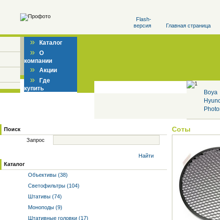
Flash-
версия
Главная страница
»
Каталог
»
О
компании
»
Акции
»
Где
купить
Boya
Hyun
Photo
Соты
Поиск
Запрос
Найти
Каталог
Объективы (38)
Светофильтры (104)
Штативы (74)
Моноподы (9)
Штативные головки (17)