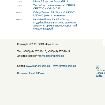
Nikon Z 7 против Sony a7R III.
10
09
Тест обзор светофильтра MARUMI
14
09
CREATION C-PL/ND32
Обзор Tamron SP 45mm f/1.8 Di VC
04
09
USD – Офигеть полтинник!
Hyundae Photonics i-6 – Обзор
03
09
студийной вспышки со встроенным
аккумулятором и высокоскоростной
синхронизацией.
Copyright © 2026 ООО «
Профото
»
Тел.: +380(44) 257-10-10, +380(44) 257-10-11
Электронная почта:
info [at] prophoto.ua
Сайты:
www.marumi.com.ua
www.tamron.com.ua
Download Flash 8 Player