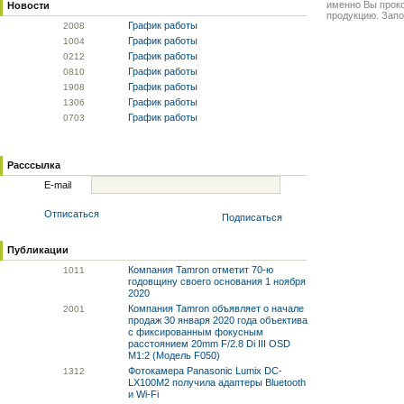
именно Вы прок
Новости
продукцию. Запо
График работы
20
08
График работы
10
04
График работы
02
12
График работы
08
10
График работы
19
08
График работы
13
06
График работы
07
03
Расссылка
E-mail
Отписаться
Подписаться
Публикации
Компания Tamron отметит 70-ю
10
11
годовщину своего основания 1 ноября
2020
Компания Tamron объявляет о начале
20
01
продаж 30 января 2020 года объектива
с фиксированным фокусным
расстоянием 20mm F/2.8 Di III OSD
M1:2 (Модель F050)
Фотокамера Panasonic Lumix DC-
13
12
LX100M2 получила адаптеры Bluetooth
и Wi-Fi