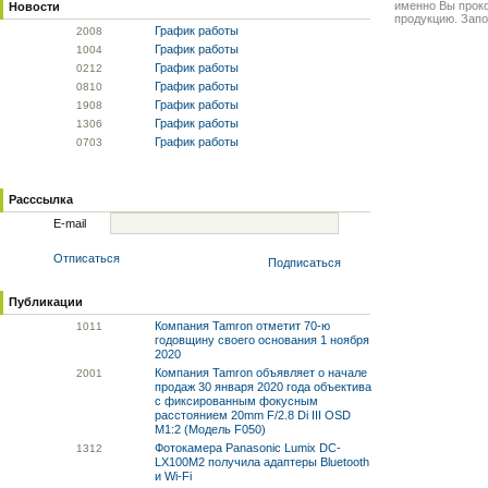
именно Вы прок
Новости
продукцию. Запо
График работы
20
08
График работы
10
04
График работы
02
12
График работы
08
10
График работы
19
08
График работы
13
06
График работы
07
03
Расссылка
E-mail
Отписаться
Подписаться
Публикации
Компания Tamron отметит 70-ю
10
11
годовщину своего основания 1 ноября
2020
Компания Tamron объявляет о начале
20
01
продаж 30 января 2020 года объектива
с фиксированным фокусным
расстоянием 20mm F/2.8 Di III OSD
M1:2 (Модель F050)
Фотокамера Panasonic Lumix DC-
13
12
LX100M2 получила адаптеры Bluetooth
и Wi-Fi