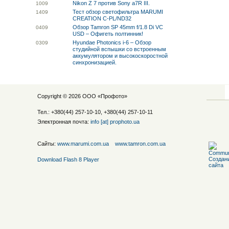
Nikon Z 7 против Sony a7R III.
10
09
Тест обзор светофильтра MARUMI
14
09
CREATION C-PL/ND32
Обзор Tamron SP 45mm f/1.8 Di VC
04
09
USD – Офигеть полтинник!
Hyundae Photonics i-6 – Обзор
03
09
студийной вспышки со встроенным
аккумулятором и высокоскоростной
синхронизацией.
Copyright © 2026 ООО «
Профото
»
Тел.: +380(44) 257-10-10, +380(44) 257-10-11
Электронная почта:
info [at] prophoto.ua
Сайты:
www.marumi.com.ua
www.tamron.com.ua
Download Flash 8 Player