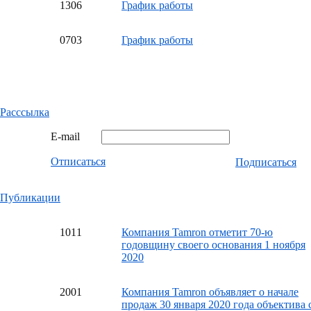
13
06
График работы
07
03
График работы
Расссылка
E-mail
Отписаться
Подписаться
Публикации
10
11
Компания Tamron отметит 70-ю
годовщину своего основания 1 ноября
2020
20
01
Компания Tamron объявляет о начале
продаж 30 января 2020 года объектива 