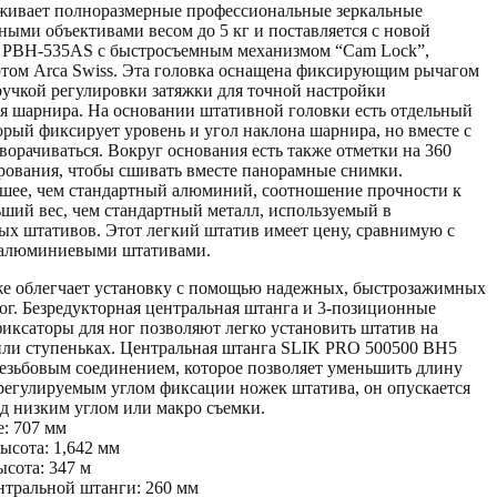
ивает полноразмерные профессиональные зеркальные
ными объективами весом до 5 кг и поставляется с новой
 PBH-535AS с быстросъемным механизмом “Cam Lock”,
ртом Arca Swiss. Эта головка оснащена фиксирующим рычагом
учкой регулировки затяжки для точной настройки
я шарнира. На основании штативной головки есть отдельный
рый фиксирует уровень и угол наклона шарнира, но вместе с
ворачиваться. Вокруг основания есть также отметки на 360
рования, чтобы сшивать вместе панорамные снимки.
шее, чем стандартный алюминий, соотношение прочности к
ший вес, чем стандартный металл, используемый в
х штативов. Этот легкий штатив имеет цену, сравнимую с
 алюминиевыми штативами.
е облегчает установку с помощью надежных, быстрозажимных
ог. Безредукторная центральная штанга и 3-позиционные
иксаторы для ног позволяют легко установить штатив на
или ступеньках. Центральная штанга SLIK PRO 500500 BH5
резьбовым соединением, которое позволяет уменьшить длину
с регулируемым углом фиксации ножек штатива, он опускается
од низким углом или макро съемки.
: 707 мм
ысота: 1,642 мм
сота: 347 м
нтральной штанги: 260 мм