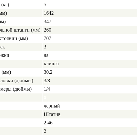
(кг)
5
мм)
1642
мм)
347
льной штанги (мм)
260
стоянии (мм)
707
жек
3
ожки
да
клипса
 (мм)
30,2
головки (дюймы)
3/8
камеры (дюймы)
1/4
1
черный
Штатив
2.46
2