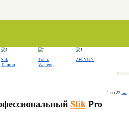
Slik
Tolifo
ZHIYUN
Tamron
Weifeng
→
1 из 22
офессиональный
Slik
Pro