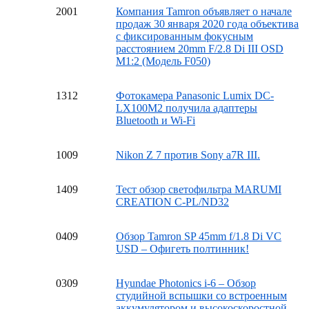
20
01
Компания Tamron объявляет о начале
продаж 30 января 2020 года объектива
с фиксированным фокусным
расстоянием 20mm F/2.8 Di III OSD
M1:2 (Модель F050)
13
12
Фотокамера Panasonic Lumix DC-
LX100M2 получила адаптеры
Bluetooth и Wi-Fi
10
09
Nikon Z 7 против Sony a7R III.
14
09
Тест обзор светофильтра MARUMI
CREATION C-PL/ND32
04
09
Обзор Tamron SP 45mm f/1.8 Di VC
USD – Офигеть полтинник!
03
09
Hyundae Photonics i-6 – Обзор
студийной вспышки со встроенным
аккумулятором и высокоскоростной