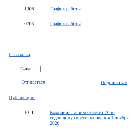
13
06
График работы
07
03
График работы
Расссылка
E-mail
Отписаться
Подписаться
Публикации
10
11
Компания Tamron отметит 70-ю
годовщину своего основания 1 ноября
2020