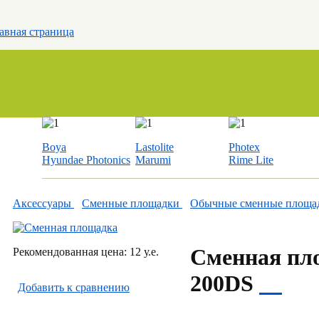
авная страница
Boya
Lastolite
Photex
Hyundae Photonics
Marumi
Rime Lite
Аксессуары
Сменные площадки
Обычные сменные площа
Сменная пл
Рекомендованная цена: 12 у.е.
200DS
Добавить к cравнению