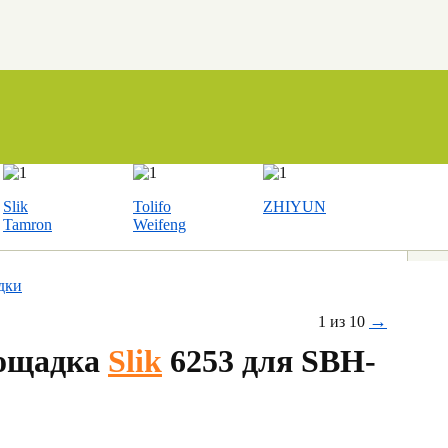
Slik
Tolifo
ZHIYUN
Tamron
Weifeng
дки
→
1 из 10
ощадка
Slik
6253 для SBH-