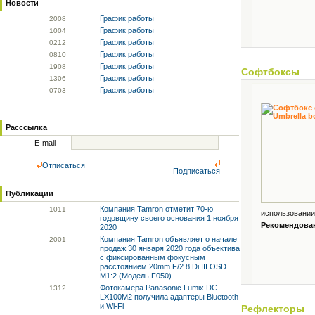
Новости
График работы
20
08
График работы
10
04
График работы
02
12
График работы
08
10
График работы
19
08
Софтбоксы
График работы
13
06
График работы
07
03
Расссылка
E-mail
Отписаться
Подписаться
Публикации
Компания Tamron отметит 70-ю
10
11
использовании
годовщину своего основания 1 ноября
Рекомендованн
2020
Компания Tamron объявляет о начале
20
01
продаж 30 января 2020 года объектива
с фиксированным фокусным
расстоянием 20mm F/2.8 Di III OSD
M1:2 (Модель F050)
Фотокамера Panasonic Lumix DC-
13
12
LX100M2 получила адаптеры Bluetooth
и Wi-Fi
Рефлекторы