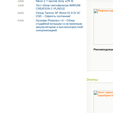
Nikon Z 7 против Sony a7R III.
10
09
Тест обзор светофильтра MARUMI
14
09
CREATION C-PL/ND32
Обзор Tamron SP 45mm f/1.8 Di VC
04
09
USD – Офигеть полтинник!
Hyundae Photonics i-6 – Обзор
03
09
студийной вспышки со встроенным
аккумулятором и высокоскоростной
синхронизацией.
Рекомендованн
Зонты