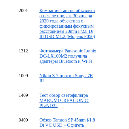
20
01
Компания Tamron объявляет
о начале продаж 30 января
2020 года объектива с
фиксированным фокусным
расстоянием 20mm F/2.8 Di
III OSD M1:2 (Модель F050)
13
12
Фотокамера Panasonic Lumix
DC-LX100M2 получила
адаптеры Bluetooth и Wi-Fi
10
09
Nikon Z 7 против Sony a7R
III.
14
09
Тест обзор светофильтра
MARUMI CREATION C-
PL/ND32
04
09
Обзор Tamron SP 45mm f/1.8
Di VC USD – Офигеть