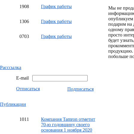
19
08
График работы
Мы не прод
информацию
опубликуем 
13
06
График работы
подарим на 
одному пра
просто инте
07
03
График работы
будет узнат
прокоммент
продукцию.
побольше по
Расссылка
E-mail
Отписаться
Подписаться
Публикации
10
11
Компания Tamron отметит
70-ю годовщину своего
основания 1 ноября 2020