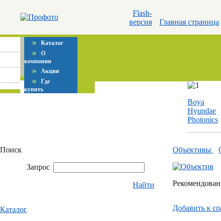
Flash-
версия
Главная страница
»
Каталог
»
О
компании
»
Акции
»
Где
купить
Boya
Hyundae
Photonics
Поиск
Объективы
Запрос
Рекомендованн
Найти
Добавить к c
Каталог