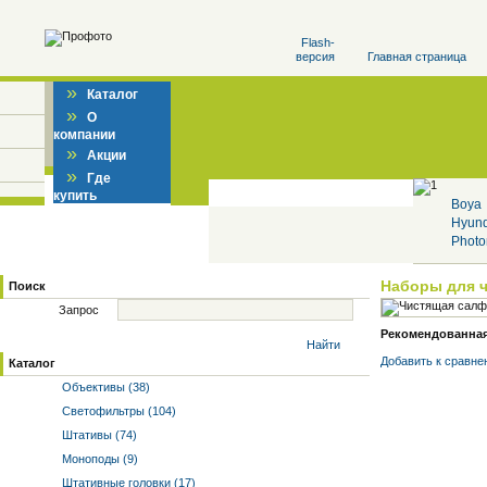
Flash-
версия
Главная страница
»
Каталог
»
О
компании
»
Акции
»
Где
купить
Boya
Hyun
Photo
Наборы для 
Поиск
Запрос
Рекомендованная 
Найти
Добавить к cравне
Каталог
Объективы (38)
Светофильтры (104)
Штативы (74)
Моноподы (9)
Штативные головки (17)