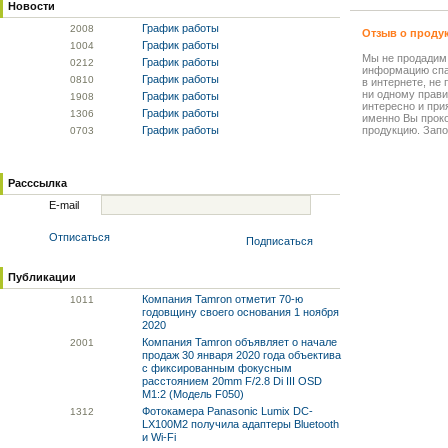
Новости
График работы
20
08
Отзыв о проду
График работы
10
04
Мы не продадим
График работы
02
12
информацию спа
График работы
08
10
в интернете, не
ни одному прави
График работы
19
08
интересно и прия
График работы
13
06
именно Вы прок
График работы
продукцию. Запо
07
03
Расссылка
E-mail
Отписаться
Подписаться
Публикации
Компания Tamron отметит 70-ю
10
11
годовщину своего основания 1 ноября
2020
Компания Tamron объявляет о начале
20
01
продаж 30 января 2020 года объектива
с фиксированным фокусным
расстоянием 20mm F/2.8 Di III OSD
M1:2 (Модель F050)
Фотокамера Panasonic Lumix DC-
13
12
LX100M2 получила адаптеры Bluetooth
и Wi-Fi