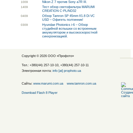
Nikon Z 7 против Sony a7R III.
10
09
Тест обзор светофильтра MARUMI
14
09
CREATION C-PL/ND32
Обзор Tamron SP 45mm f/1.8 Di VC
04
09
USD – Офигеть полтинник!
Hyundae Photonics i-6 – Обзор
03
09
студийной вспышки со встроенным
аккумулятором и высокоскоростной
синхронизацией.
Copyright © 2026 ООО «
Профото
»
Тел.: +380(44) 257-10-10, +380(44) 257-10-11
Электронная почта:
info [at] prophoto.ua
Сайты:
www.marumi.com.ua
www.tamron.com.ua
Download Flash 8 Player