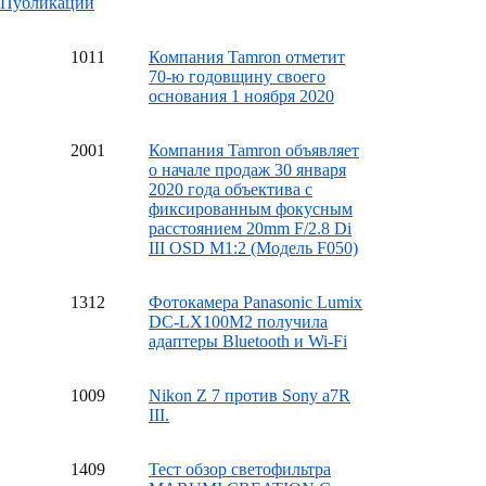
Публикации
10
11
Компания Tamron отметит
70-ю годовщину своего
основания 1 ноября 2020
20
01
Компания Tamron объявляет
о начале продаж 30 января
2020 года объектива с
фиксированным фокусным
расстоянием 20mm F/2.8 Di
III OSD M1:2 (Модель F050)
13
12
Фотокамера Panasonic Lumix
DC-LX100M2 получила
адаптеры Bluetooth и Wi-Fi
10
09
Nikon Z 7 против Sony a7R
III.
14
09
Тест обзор светофильтра