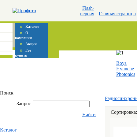
Flash-
версия
Главная страница
»
Каталог
»
О
компании
»
Акции
»
Где
купить
Boya
Hyundae
Photonics
Поиск
Радиосинхрони
Запрос
Сортировка
Найти
Каталог