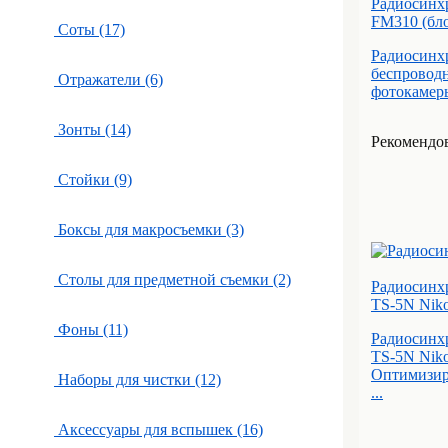
Радиосинхр
FM310 (бл
Соты (17)
Радиосинхр
беспровод
Отражатели (6)
фотокамеры
Зонты (14)
Рекомендов
Стойки (9)
Боксы для макросъемки (3)
Столы для предметной съемки (2)
Радиосинхр
TS-5N Niko
Фоны (11)
Радиосинхр
TS-5N Nik
Оптимизир
Наборы для чистки (12)
...
Аксессуары для вспышек (16)