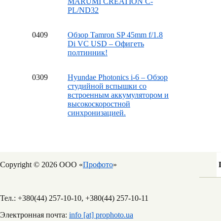
MARUMI CREATION C-
PL/ND32
04
09
Обзор Tamron SP 45mm f/1.8
Di VC USD – Офигеть
полтинник!
03
09
Hyundae Photonics i-6 – Обзор
студийной вспышки со
встроенным аккумулятором и
высокоскоростной
синхронизацией.
Copyright © 2026 ООО «
Профото
»
Тел.: +380(44) 257-10-10, +380(44) 257-10-11
Электронная почта:
info [at] prophoto.ua