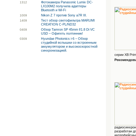
Фотокамера Panasonic Lumix DC-
13
12
LX100M2 получила адаптеры
Bluetooth и Wi-Fi
Nikon Z 7 против Sony a7R III.
10
09
Тест обзор светофильтра MARUMI
14
09
CREATION C-PL/ND32
Обзор Tamron SP 45mm f/1.8 Di VC
04
09
USD – Офигеть полтинник!
Hyundae Photonics i-6 – Обзор
03
09
студийной вспышки со встроенным
аккумулятором и высокоскоростной
синхронизацией.
серии XB Prim
Рекомендован
радиосинхрони
разработан д
интерфейсным