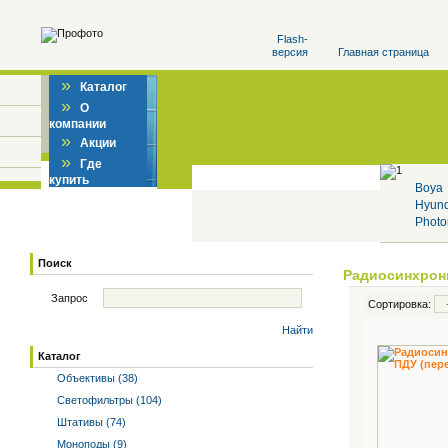
Flash-
версия
Главная страница
»
Каталог
»
О
компании
»
Акции
»
Где
купить
Boya
Hyun
Photo
Поиск
Радиосинхрони
Запрос
Сортировка:
Найти
Каталог
Объективы (38)
Светофильтры (104)
Штативы (74)
Моноподы (9)