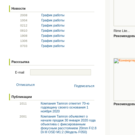
Новости
График работы
20
08
График работы
10
04
График работы
02
12
График работы
08
10
Rime Lite...
График работы
19
08
Рекомендован
График работы
13
06
График работы
07
03
Расссылка
E-mail
Отписаться
Подписаться
Публикации
Компания Tamron отметит 70-ю
10
11
Рекомендован
годовщину своего основания 1
ноября 2020
Компания Tamron объявляет о
20
01
начале продаж 30 января 2020 года
объектива с фиксированным
фокусным расстоянием 20mm F/2.8
Di III OSD M1:2 (Модель F050)