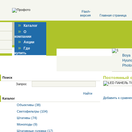
Flash-
версия
Главная страница
»
Каталог
»
О
компании
»
Акции
»
Где
купить
Boya
Hyun
Photo
Постоянный 
Поиск
Запрос
Найти
Добавить к cравне
Каталог
Объективы (38)
Светофильтры (104)
Штативы (74)
Моноподы (9)
Штативные головки (17)