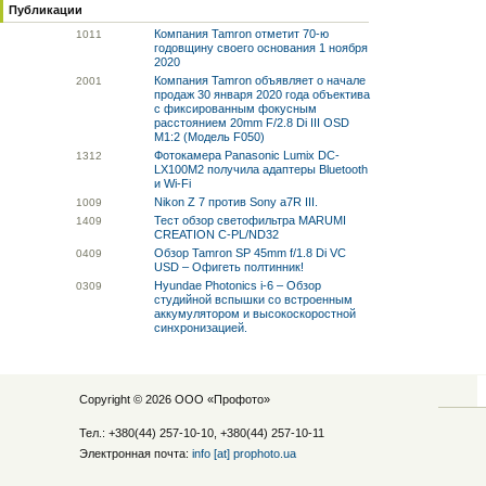
Публикации
Компания Tamron отметит 70-ю
10
11
годовщину своего основания 1 ноября
2020
Компания Tamron объявляет о начале
20
01
продаж 30 января 2020 года объектива
с фиксированным фокусным
расстоянием 20mm F/2.8 Di III OSD
M1:2 (Модель F050)
Фотокамера Panasonic Lumix DC-
13
12
LX100M2 получила адаптеры Bluetooth
и Wi-Fi
Nikon Z 7 против Sony a7R III.
10
09
Тест обзор светофильтра MARUMI
14
09
CREATION C-PL/ND32
Обзор Tamron SP 45mm f/1.8 Di VC
04
09
USD – Офигеть полтинник!
Hyundae Photonics i-6 – Обзор
03
09
студийной вспышки со встроенным
аккумулятором и высокоскоростной
синхронизацией.
Copyright © 2026 ООО «
Профото
»
Тел.: +380(44) 257-10-10, +380(44) 257-10-11
Электронная почта:
info [at] prophoto.ua