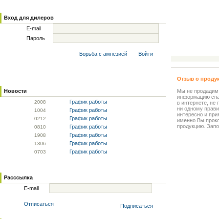
Вход для дилеров
E-mail
Пароль
Борьба с амнезией
Войти
Отзыв о проду
Новости
Мы не продадим
информацию спа
График работы
20
08
в интернете, не
ни одному прави
График работы
10
04
интересно и прия
График работы
02
12
именно Вы прок
продукцию. Запо
График работы
08
10
График работы
19
08
График работы
13
06
График работы
07
03
Расссылка
E-mail
Отписаться
Подписаться