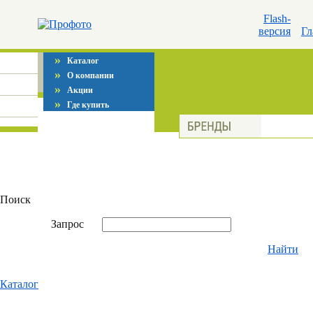
Flash-
версия
Гл
»
Каталог
»
О компании
»
Акции
»
Где купить
Поиск
Запрос
Найти
Каталог