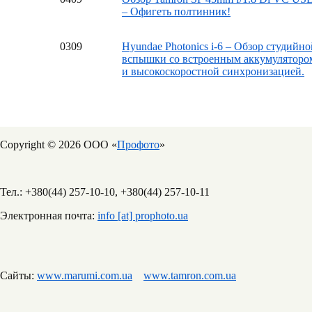
– Офигеть полтинник!
03
09
Hyundae Photonics i-6 – Обзор студийно
вспышки со встроенным аккумуляторо
и высокоскоростной синхронизацией.
Copyright © 2026 ООО «
Профото
»
Тел.: +380(44) 257-10-10, +380(44) 257-10-11
Электронная почта:
info [at] prophoto.ua
Сайты:
www.marumi.com.ua
www.tamron.com.ua