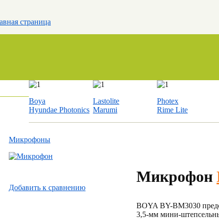
авная страница
Boya
Lastolite
Photex
Hyundae Photonics
Marumi
Rime Lite
Микрофоны
Микрофон
Добавить к cравнению
BOYA BY-BM3030 предст
3,5-мм мини-штепсельн