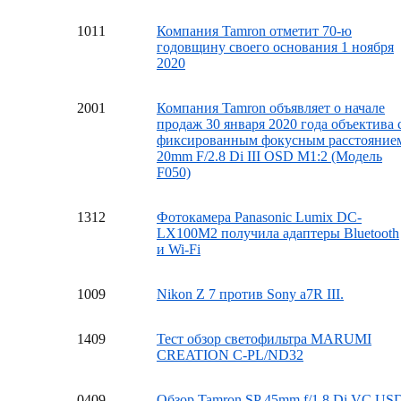
10
11
Компания Tamron отметит 70-ю
годовщину своего основания 1 ноября
2020
20
01
Компания Tamron объявляет о начале
продаж 30 января 2020 года объектива 
фиксированным фокусным расстояние
20mm F/2.8 Di III OSD M1:2 (Модель
F050)
13
12
Фотокамера Panasonic Lumix DC-
LX100M2 получила адаптеры Bluetooth
и Wi-Fi
10
09
Nikon Z 7 против Sony a7R III.
14
09
Тест обзор светофильтра MARUMI
CREATION C-PL/ND32
04
09
Обзор Tamron SP 45mm f/1.8 Di VC US