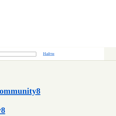
Найти
ommunity8
y8