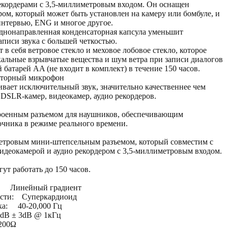
екордерами с 3,5-миллиметровым входом. Он оснащен
ом, который может быть установлен на камеру или бомбуле, и
интервью, ENG и многое другое.
днонаправленная конденсаторная капсула уменьшит
иси звука с большей четкостью.
в себя ветровое стекло и меховое лобовое стекло, которое
альные взрывчатые вещества и шум ветра при записи диалогов
й батарей AA (не входит в комплект) в течение 150 часов.
торный микрофон
вает исключительный звук, значительно качественнее чем
SLR-камер, видеокамер, аудио рекордеров.
оенным разъемом для наушников, обеспечивающим
чника в режиме реального времени.
етровым мини-штепсельным разъемом, который совместим с
деокамерой и аудио рекордером с 3,5-миллиметровым входом.
ут работать до 150 часов.
: Линейный градиент
ости: Суперкардиоид
ка: 40-20,000 Гц
dB ± 3dB @ 1кГц
200Ω