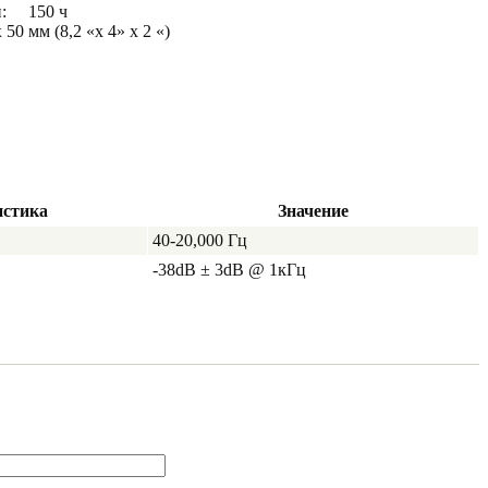
ей: 150 ч
50 мм (8,2 «x 4» x 2 «)
истика
Значение
40-20,000 Гц
-38dB ± 3dB @ 1кГц