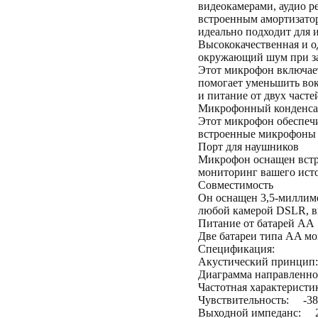
видеокамерами, аудио р
встроенным амортизатор
идеально подходит для 
Высококачественная и о
окружающий шум при зап
Этот микрофон включает 
помогает уменьшить вок
и питание от двух часте
Микрофонный конденса
Этот микрофон обеспечи
встроенные микрофоны D
Порт для наушников
Микрофон оснащен встр
мониторинг вашего исто
Совместимость
Он оснащен 3,5-миллим
любой камерой DSLR, ви
Питание от батарей AA
Две батареи типа AA мог
Спецификация:
Акустический принцип
Диаграмма направленн
Частотная характеристи
Чувствительность: -38
Выходной импеданс: 