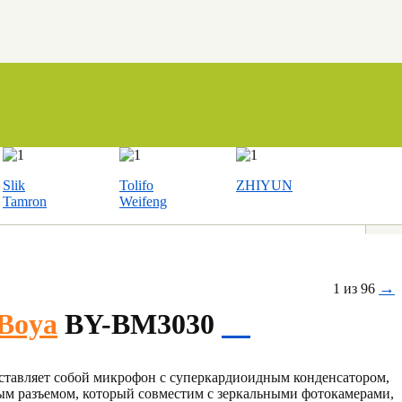
Slik
Tolifo
ZHIYUN
Tamron
Weifeng
→
1 из 96
Boya
BY-BM3030
авляет собой микрофон с суперкардиоидным конденсатором,
ым разъемом, который совместим с зеркальными фотокамерами,