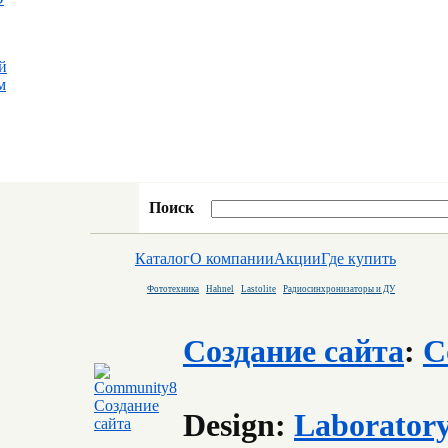
й
м
Поиск
Каталог
О компании
Акции
Где купить
Фототехника
Hahnel
Lastolite
Радиосинхронизаторы и ДУ
Создание сайта
:
C
Design:
Laborator