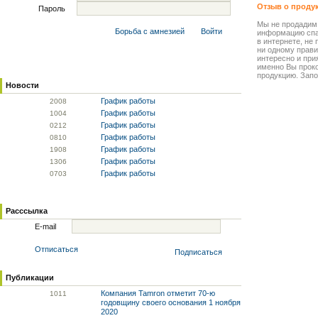
Отзыв о проду
Пароль
Мы не продадим
Борьба с амнезией
Войти
информацию спа
в интернете, не
ни одному прави
интересно и прия
именно Вы прок
продукцию. Запо
Новости
График работы
20
08
График работы
10
04
График работы
02
12
График работы
08
10
График работы
19
08
График работы
13
06
График работы
07
03
Расссылка
E-mail
Отписаться
Подписаться
Публикации
Компания Tamron отметит 70-ю
10
11
годовщину своего основания 1 ноября
2020