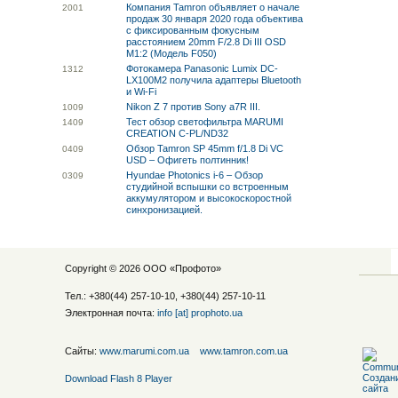
Компания Tamron объявляет о начале
20
01
продаж 30 января 2020 года объектива
с фиксированным фокусным
расстоянием 20mm F/2.8 Di III OSD
M1:2 (Модель F050)
Фотокамера Panasonic Lumix DC-
13
12
LX100M2 получила адаптеры Bluetooth
и Wi-Fi
Nikon Z 7 против Sony a7R III.
10
09
Тест обзор светофильтра MARUMI
14
09
CREATION C-PL/ND32
Обзор Tamron SP 45mm f/1.8 Di VC
04
09
USD – Офигеть полтинник!
Hyundae Photonics i-6 – Обзор
03
09
студийной вспышки со встроенным
аккумулятором и высокоскоростной
синхронизацией.
Copyright © 2026 ООО «
Профото
»
Тел.: +380(44) 257-10-10, +380(44) 257-10-11
Электронная почта:
info [at] prophoto.ua
Сайты:
www.marumi.com.ua
www.tamron.com.ua
Download Flash 8 Player