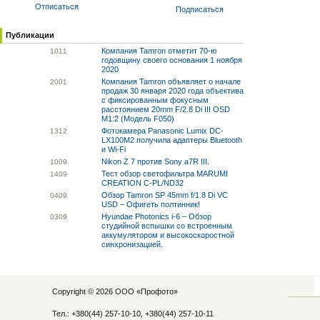
Отписаться
Подписаться
Публикации
Компания Tamron отметит 70-ю
10
11
годовщину своего основания 1 ноября
2020
Компания Tamron объявляет о начале
20
01
продаж 30 января 2020 года объектива
с фиксированным фокусным
расстоянием 20mm F/2.8 Di III OSD
M1:2 (Модель F050)
Фотокамера Panasonic Lumix DC-
13
12
LX100M2 получила адаптеры Bluetooth
и Wi-Fi
Nikon Z 7 против Sony a7R III.
10
09
Тест обзор светофильтра MARUMI
14
09
CREATION C-PL/ND32
Обзор Tamron SP 45mm f/1.8 Di VC
04
09
USD – Офигеть полтинник!
Hyundae Photonics i-6 – Обзор
03
09
студийной вспышки со встроенным
аккумулятором и высокоскоростной
синхронизацией.
Copyright © 2026 ООО «
Профото
»
Тел.: +380(44) 257-10-10, +380(44) 257-10-11