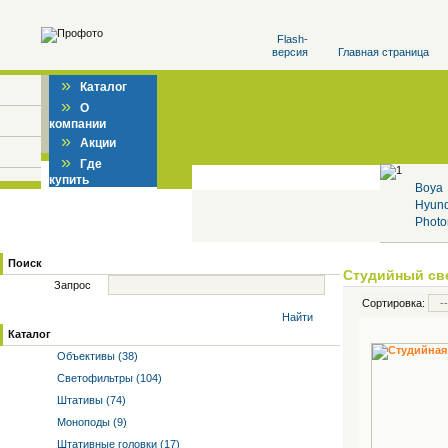
Flash-
версия
Главная страница
»
Каталог
»
О
компании
»
Акции
»
Где
купить
Boya
Hyun
Photo
Поиск
Студийный св
Запрос
Сортировка:
Найти
Каталог
Объективы (38)
Светофильтры (104)
Штативы (74)
Моноподы (9)
Штативные головки (17)