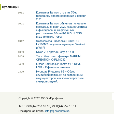
Публикации
Компания Tamron отметит 70-ю
10
11
годовщину своего основания 1 ноября
2020
Компания Tamron объявляет о начале
20
01
продаж 30 января 2020 года объектива
с фиксированным фокусным
расстоянием 20mm F/2.8 Di III OSD
M1:2 (Модель F050)
Фотокамера Panasonic Lumix DC-
13
12
LX100M2 получила адаптеры Bluetooth
и Wi-Fi
Nikon Z 7 против Sony a7R III.
10
09
Тест обзор светофильтра MARUMI
14
09
CREATION C-PL/ND32
Обзор Tamron SP 45mm f/1.8 Di VC
04
09
USD – Офигеть полтинник!
Hyundae Photonics i-6 – Обзор
03
09
студийной вспышки со встроенным
аккумулятором и высокоскоростной
синхронизацией.
Copyright © 2026 ООО «
Профото
»
Тел.: +380(44) 257-10-10, +380(44) 257-10-11
Электронная почта:
info [at] prophoto.ua