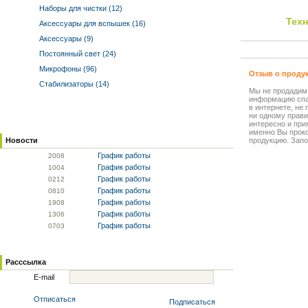
Наборы для чистки (12)
Тех
Аксессуары для вспышек (16)
Аксессуары (9)
Постоянный свет (24)
Микрофоны (96)
Отзыв о проду
Стабилизаторы (14)
Мы не продадим
информацию спа
в интернете, не
ни одному прави
интересно и прия
именно Вы прок
Новости
продукцию. Запо
График работы
20
08
График работы
10
04
График работы
02
12
График работы
08
10
График работы
19
08
График работы
13
06
График работы
07
03
Расссылка
E-mail
Отписаться
Подписаться