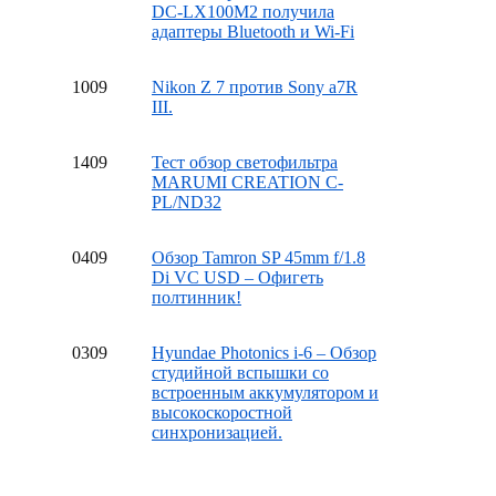
DC-LX100M2 получила
адаптеры Bluetooth и Wi-Fi
10
09
Nikon Z 7 против Sony a7R
III.
14
09
Тест обзор светофильтра
MARUMI CREATION C-
PL/ND32
04
09
Обзор Tamron SP 45mm f/1.8
Di VC USD – Офигеть
полтинник!
03
09
Hyundae Photonics i-6 – Обзор
студийной вспышки со
встроенным аккумулятором и
высокоскоростной
синхронизацией.