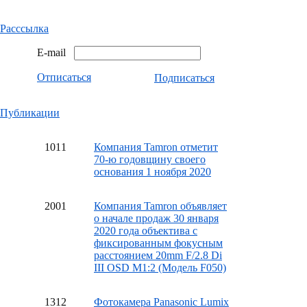
Расссылка
E-mail
Отписаться
Подписаться
Публикации
10
11
Компания Tamron отметит
70-ю годовщину своего
основания 1 ноября 2020
20
01
Компания Tamron объявляет
о начале продаж 30 января
2020 года объектива с
фиксированным фокусным
расстоянием 20mm F/2.8 Di
III OSD M1:2 (Модель F050)
13
12
Фотокамера Panasonic Lumix