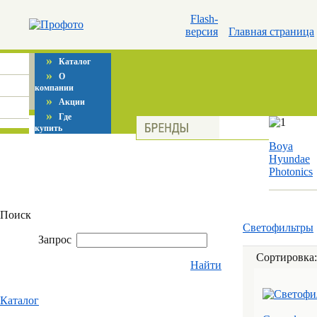
Flash-
версия
Главная страница
»
Каталог
»
О
компании
»
Акции
»
Где
купить
Boya
Hyundae
Photonics
Поиск
Светофильтры
Запрос
Сортировка
Найти
Каталог