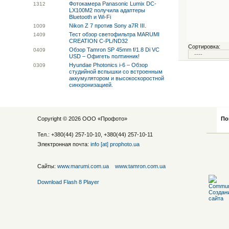
Фотокамера Panasonic Lumix DC-
13
12
LX100M2 получила адаптеры
Bluetooth и Wi-Fi
Nikon Z 7 против Sony a7R III.
10
09
Тест обзор светофильтра MARUMI
14
09
CREATION C-PL/ND32
Сортировка:
Обзор Tamron SP 45mm f/1.8 Di VC
04
09
USD – Офигеть полтинник!
Hyundae Photonics i-6 – Обзор
03
09
студийной вспышки со встроенным
аккумулятором и высокоскоростной
синхронизацией.
Copyright © 2026 ООО «
Профото
»
По
Тел.: +380(44) 257-10-10, +380(44) 257-10-11
Электронная почта:
info [at] prophoto.ua
Сайты:
www.marumi.com.ua
www.tamron.com.ua
Download Flash 8 Player