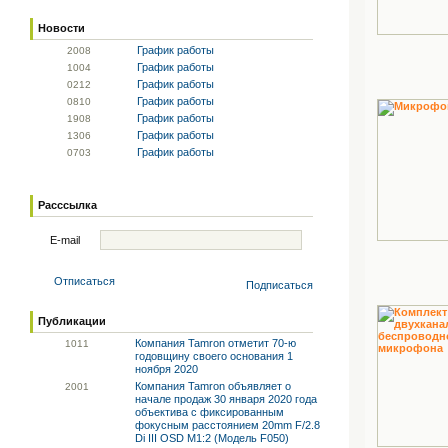
Новости
График работы
20
08
График работы
10
04
График работы
02
12
График работы
08
10
График работы
19
08
График работы
13
06
График работы
07
03
Расссылка
E-mail
Отписаться
Подписаться
Публикации
Компания Tamron отметит 70-ю
10
11
годовщину своего основания 1
ноября 2020
Компания Tamron объявляет о
20
01
начале продаж 30 января 2020 года
объектива с фиксированным
фокусным расстоянием 20mm F/2.8
Di III OSD M1:2 (Модель F050)