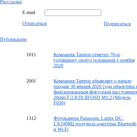
Расссылка
E-mail
Отписаться
Подписаться
Публикации
10
11
Компания Tamron отметит 70-ю
годовщину своего основания 1 ноября
2020
20
01
Компания Tamron объявляет о начале
продаж 30 января 2020 года объектива 
фиксированным фокусным расстояние
20mm F/2.8 Di III OSD M1:2 (Модель
F050)
13
12
Фотокамера Panasonic Lumix DC-
LX100M2 получила адаптеры Bluetooth
и Wi-Fi