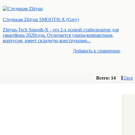
Стедикам Zhiyun SMOOTH-X (Grey)
Zhiyun-Tech Smooth-X - это 2-х осевой стабилизатор для
смартфона 2020года. Отличается ультра-компактным,
корпусом, имеет складную конструкцию...
Добавить к cравнению
Всего: 14
1
2
все