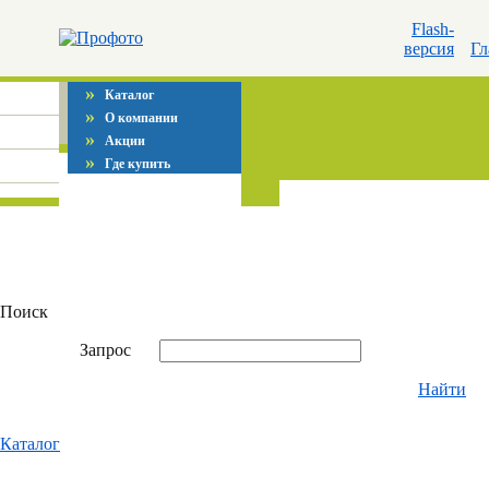
Flash-
версия
Гл
»
Каталог
»
О компании
»
Акции
»
Где купить
Поиск
Запрос
Найти
Каталог