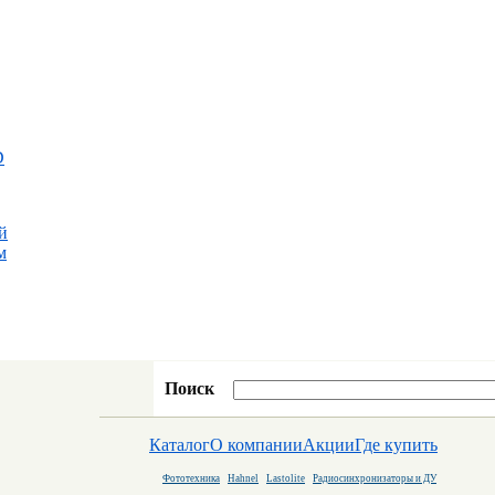
D
й
м
Поиск
Каталог
О компании
Акции
Где купить
Фототехника
Hahnel
Lastolite
Радиосинхронизаторы и ДУ