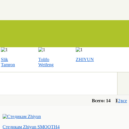
Slik
Tolifo
ZHIYUN
Tamron
Weifeng
Всего: 14
1
2
все
Стедикам Zhiyun SMOOTH4