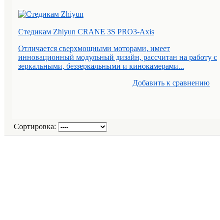
Стедикам Zhiyun CRANE 3S PRO3-Axis
Отличается сверхмощными моторами, имеет
инновационный модульный дизайн, рассчитан на работу с
зеркальными, беззеркальными и кинокамерами...
Добавить к cравнению
Сортировка: