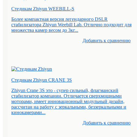
Стедикам Zhiyun WEEBILL-S
Более компактная версия легендарного DSLR
стабилизатора Zhiyun Weebill Lab. Отлично подходит для
множества камер весом до 3кг...
Добавить к cравнению
Стедикам Zhiyun CRANE 3S
Zhiyun Crane 3S это - супер сильный, флагманский
стабилизатор компании. Отличается сверхмощными
моторами, имеет инновационный модульный дизайн,
рассчитан на работу с зеркальными, беззеркальными и
кинокамерами...
Добавить к cравнению