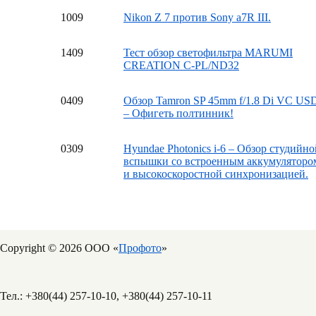
10
09
Nikon Z 7 против Sony a7R III.
14
09
Тест обзор светофильтра MARUMI
CREATION C-PL/ND32
04
09
Обзор Tamron SP 45mm f/1.8 Di VC US
– Офигеть полтинник!
03
09
Hyundae Photonics i-6 – Обзор студийно
вспышки со встроенным аккумуляторо
и высокоскоростной синхронизацией.
Copyright © 2026 ООО «
Профото
»
Тел.: +380(44) 257-10-10, +380(44) 257-10-11