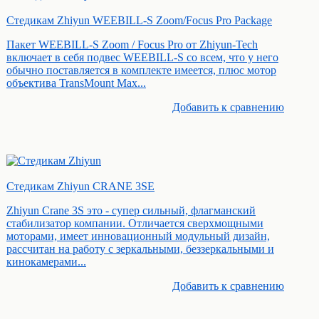
Стедикам Zhiyun WEEBILL-S Zoom/Focus Pro Package
Пакет WEEBILL-S Zoom / Focus Pro от Zhiyun-Tech
включает в себя подвес WEEBILL-S со всем, что у него
обычно поставляется в комплекте имеется, плюс мотор
объектива TransMount Max...
Добавить к cравнению
Стедикам Zhiyun CRANE 3SE
Zhiyun Crane 3S это - супер сильный, флагманский
стабилизатор компании. Отличается сверхмощными
моторами, имеет инновационный модульный дизайн,
рассчитан на работу с зеркальными, беззеркальными и
кинокамерами...
Добавить к cравнению