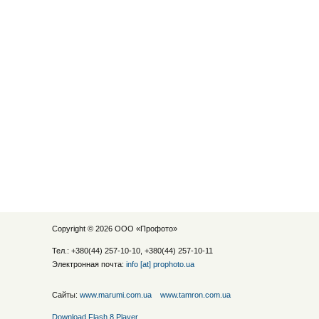
Copyright © 2026 ООО «
Профото
»
Тел.: +380(44) 257-10-10, +380(44) 257-10-11
Электронная почта:
info [at] prophoto.ua
Сайты:
www.marumi.com.ua
www.tamron.com.ua
Download Flash 8 Player