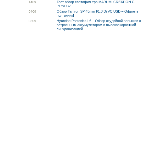
Тест обзор светофильтра MARUMI CREATION C-
14
09
PL/ND32
Обзор Tamron SP 45mm f/1.8 Di VC USD – Офигеть
04
09
полтинник!
Hyundae Photonics i-6 – Обзор студийной вспышки 
03
09
встроенным аккумулятором и высокоскоростной
синхронизацией.