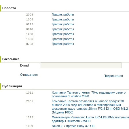
Новости
График работы
20
08
График работы
10
04
График работы
02
12
График работы
08
10
График работы
19
08
График работы
13
06
График работы
07
03
Расссылка
E-mail
Отписаться
Подписаться
Публикации
Компания Tamron отметит 70-ю годовщину своего
10
11
основания 1 ноября 2020
Компания Tamron объявляет о начале продаж 30
20
01
января 2020 года объектива с фиксированным
фокусным расстоянием 20mm F/2.8 Di III OSD M1:2
(Модель F050)
Фотокамера Panasonic Lumix DC-LX100M2 получила
13
12
адаптеры Bluetooth и Wi-Fi
Nikon Z 7 против Sony a7R III.
10
09