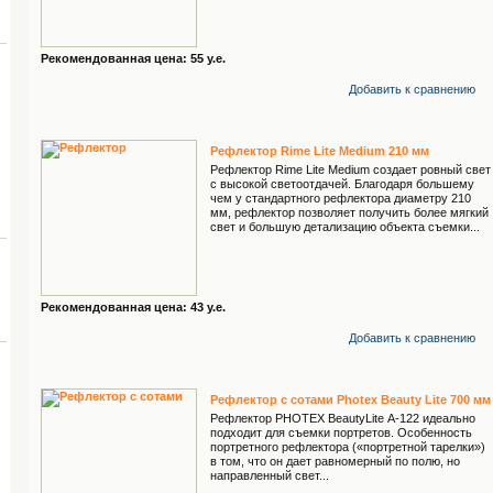
Рекомендованная цена: 55 у.е.
Добавить к cравнению
Рефлектор Rime Lite Medium 210 мм
Рефлектор Rime Lite Medium создает ровный свет
с высокой светоотдачей. Благодаря большему
чем у стандартного рефлектора диаметру 210
мм, рефлектор позволяет получить более мягкий
свет и большую детализацию объекта съемки...
Рекомендованная цена: 43 у.е.
Добавить к cравнению
Рефлектор с сотами Photex Beauty Lite 700 мм
Рефлектор PHOTEX BeautyLite А-122 идеально
подходит для съемки портретов. Особенность
портретного рефлектора («портретной тарелки»)
в том, что он дает равномерный по полю, но
направленный свет...