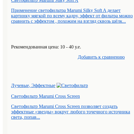
Светофильтр Marumi Silky Soft A
Применение светофильтра Marumi Silky Soft A делает
картинку мягкой по всему кадру, эффект от фильтра можно
сравнить с эффектом , похожим на взгляд сквозь шёлк...
Рекомендованная цена: 10 - 40 у.е.
Добавить к cравнению
Лучевые, Эффектные
Светофильтр Marumi Cross Screen
Светофильтр Marumi Cross Screen позволяет создать
эффектные «звезды» вокруг любого точечного источника
света, попав...