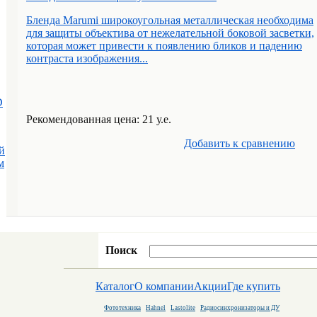
Бленда Marumi широкоугольная металлическая необходима
для защиты объектива от нежелательной боковой засветки,
которая может привести к появлению бликов и падению
контраста изображения...
D
Рекомендованная цена: 21 у.е.
Добавить к cравнению
й
м
Поиск
Каталог
О компании
Акции
Где купить
Фототехника
Hahnel
Lastolite
Радиосинхронизаторы и ДУ