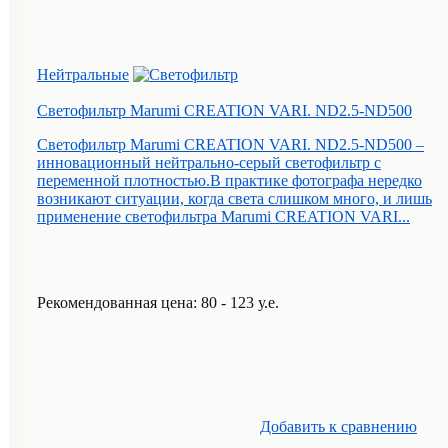
Нейтральные
Светофильтр Marumi CREATION VARI. ND2.5-ND500
Светофильтр Marumi CREATION VARI. ND2.5-ND500 –
инновационный нейтрально-серый светофильтр с
переменной плотностью.В практике фотографа нередко
возникают ситуации, когда света слишком много, и лишь
применение светофильтра Marumi CREATION VARI...
Рекомендованная цена: 80 - 123 у.е.
Добавить к cравнению